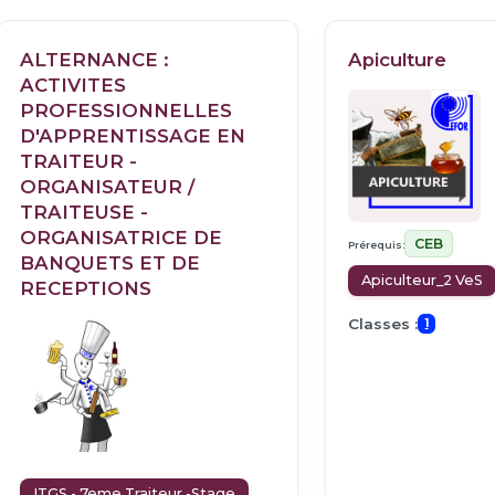
ALTERNANCE :
Apiculture
ACTIVITES
PROFESSIONNELLES
D'APPRENTISSAGE EN
TRAITEUR -
ORGANISATEUR /
TRAITEUSE -
ORGANISATRICE DE
CEB
Prérequis:
BANQUETS ET DE
Apiculteur_2 VeS
RECEPTIONS
Classes :
1
ITGS - 7eme Traiteur -Stage