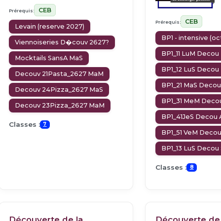
CEB
Prérequis:
CEB
Prérequis:
Levain (reserve 2027)
BP1 - intensive (o
Viennoiseries D�couv 2627?
BP1_11 LuM Decou
Mocktails SansA MaS
BP1_12 LuS Decou
Decouv 21Pasta_2627 MaM
BP1_21 MaS Decou
Decouv 24Pizza_2627 MaS
BP1_31 MeM Deco
Decouv 23Pizza_2627 MaM
BP1_41JeS Decou 
Classes :
7
BP1_51 VeM Deco
BP1_13 LuS Decou 
Classes :
8
Découverte de la
Découverte de 