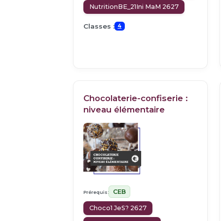
NutritionBE_21Ini MaM 2627
Classes :
4
Chocolaterie-confiserie :
niveau élémentaire
CEB
Prérequis:
Choco1 JeS? 2627