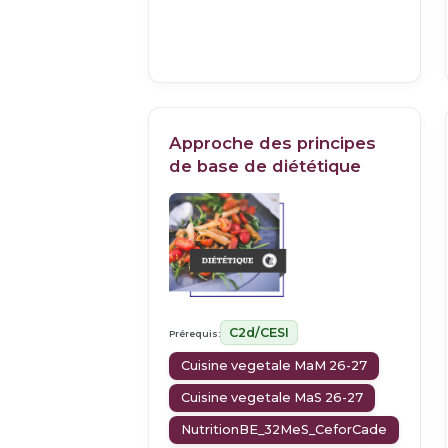
Approche des principes
de base de diététique
C2d/CESI
Prérequis:
Cuisine vegetale MaM 26-27
Cuisine vegetale MaS 26-27
NutritionBE_32MeS_CeforCade