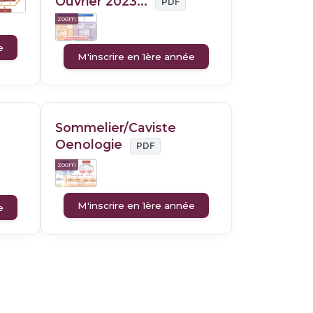
Ouvrier 2023...
PDF
zoom
e
M'inscrire en 1ère année
Sommelier/Caviste
Oenologie
PDF
zoom
M'inscrire en 1ère année
e