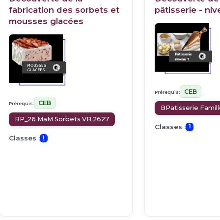
fabrication des sorbets et
pâtisserie - niv
mousses glacées
CEB
Prérequis:
CEB
Prérequis:
BPatisserie Famil
BP_26 MaM Sorbets VB 2627
Classes :
1
Classes :
1