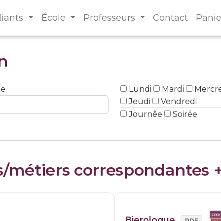
diants
École
Professeurs
Contact
Panie
n
ne
Lundi
Mardi
Mercre
Jeudi
Vendredi
Journêe
Soirée
s/métiers correspondantes 
zo
Bierologue
PDF