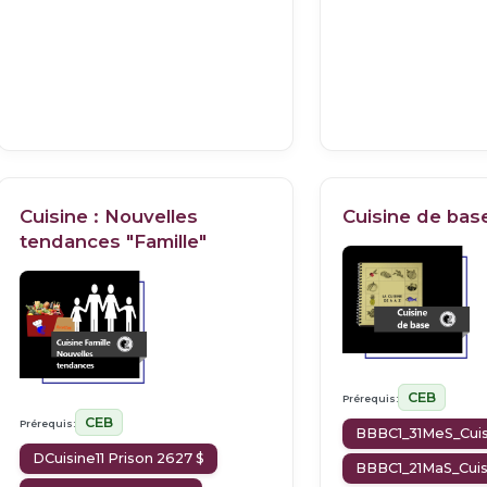
Cuisine : Nouvelles
Cuisine de bas
tendances "Famille"
CEB
Prérequis:
CEB
Prérequis:
BBBC1_31MeS_Cuis
DCuisine11 Prison 2627 $
BBBC1_21MaS_Cuis