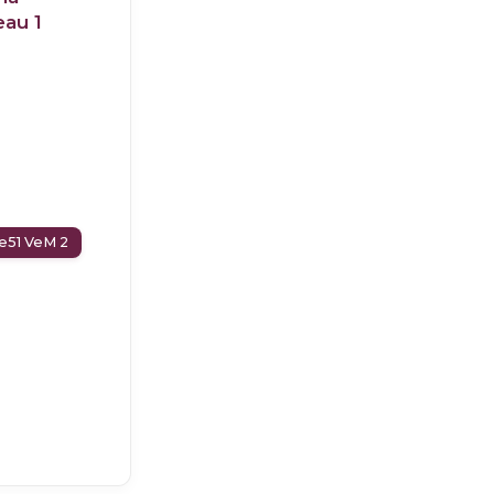
eau 1
le51 VeM 2