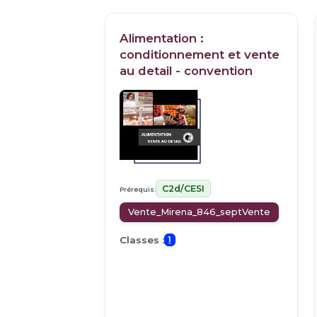
Alimentation :
conditionnement et vente
au detail - convention
C2d/CESI
Prérequis:
Vente_Mirena_846_septVente
Classes :
1