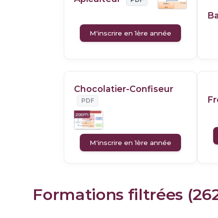
B
M'inscrire en 1ère année
Chocolatier-Confiseur
F
PDF
zoom
M'inscrire en 1ère année
Formations filtrées (26