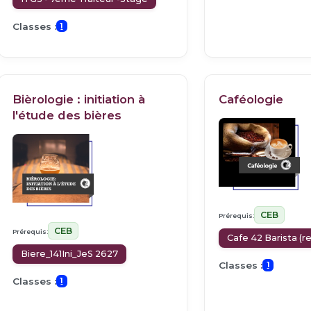
Classes :
1
Bièrologie : initiation à
Caféologie
l'étude des bières
CEB
Prérequis:
CEB
Prérequis:
Cafe 42 Barista (r
Biere_141Ini_JeS 2627
Classes :
1
Classes :
1