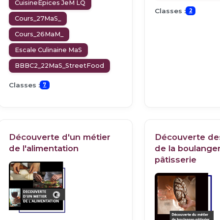
CuisineEpices JeM LQ
Classes :
2
Cours_27MaS_
Cours_26MaM_
Escale Culinaine MaS
BBBC2_22MaS_StreetFood
Classes :
7
Découverte d'un métier
Découverte de
de l'alimentation
de la boulanger
pâtisserie