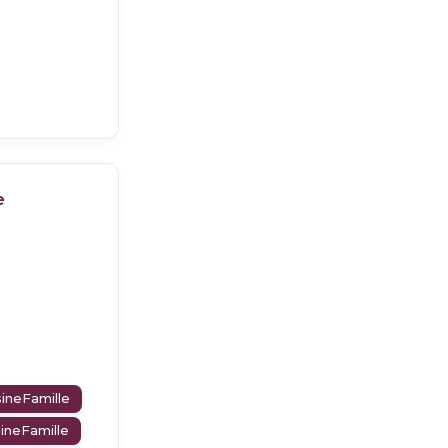
e
ineFamille
ineFamille