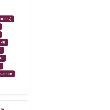
cto-nov)
 VB
u
AL
u
Suarlee
la