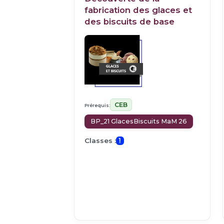
fabrication des glaces et
des biscuits de base
CEB
Prérequis:
BP_21 GlacesBiscuits MaM 26
Classes :
1