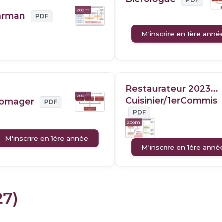
zoom
arman
PDF
M'inscrire en 1ère anné
Restaurateur 2023...
zoom
Cuisinier/1erCommis
romager
PDF
PDF
zoom
M'inscrire en 1ère année
M'inscrire en 1ère anné
27)