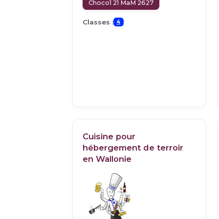
Choco1 21 MaM 2627
Classes :
4
Cuisine pour
hébergement de terroir
en Wallonie