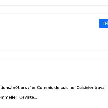
Tél
ons/métiers : 1er Commis de cuisine, Cuisinier travaill
mmelier, Caviste...