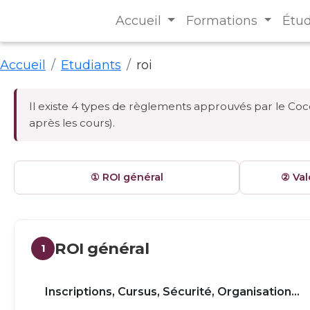
Accueil
Formations
Étu
Accueil
Etudiants
roi
Il existe 4 types de règlements approuvés par le Coco
après les cours).
① ROI général
② Val
ROI général
1
Inscriptions, Cursus, Sécurité, Organisation...