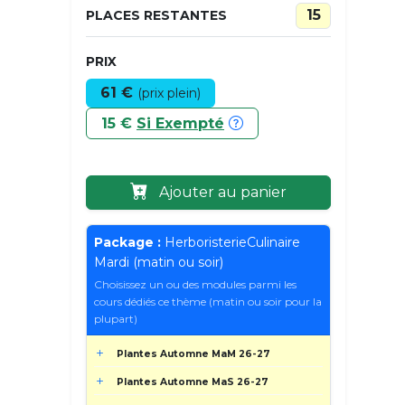
15
PLACES RESTANTES
PRIX
61 €
(prix plein)
15 €
Si Exempté
Ajouter au panier
Package :
HerboristerieCulinaire
Mardi (matin ou soir)
Choisissez un ou des modules parmi les
cours dédiés ce thème (matin ou soir pour la
plupart)
Plantes Automne MaM 26-27
Plantes Automne MaS 26-27