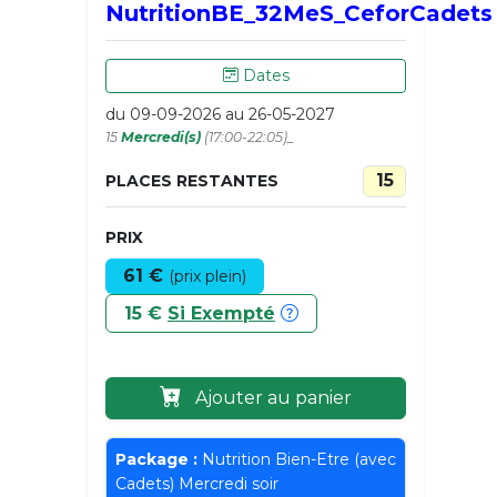
NutritionBE_32MeS_CeforCadets
Dates
du 09-09-2026 au 26-05-2027
15
Mercredi(s)
(17:00-22:05)_
15
PLACES RESTANTES
PRIX
61 €
(prix plein)
15 €
Si Exempté
Ajouter au panier
Package :
Nutrition Bien-Etre (avec
Cadets) Mercredi soir