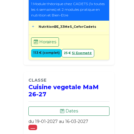
1 Module théorique chez CADETS (1x toutes
les 4 semaines) et 2 modules pratique en
nutrition et Bien-Etre
NutritionBE_33MeS_CeforCadets
Horaires
113 € (complet)
25 €
Si Exempté
CLASSE
Cuisine vegetale MaM
26-27
Dates
du 19-01-2027 au 16-03-2027
___