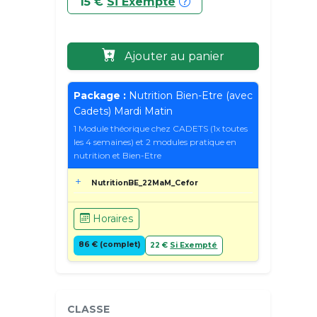
15 €
Si Exempté
Ajouter au panier
Package :
Nutrition Bien-Etre (avec
Cadets) Mardi Matin
1 Module théorique chez CADETS (1x toutes
les 4 semaines) et 2 modules pratique en
nutrition et Bien-Etre
NutritionBE_22MaM_Cefor
Horaires
86 € (complet)
22 €
Si Exempté
CLASSE