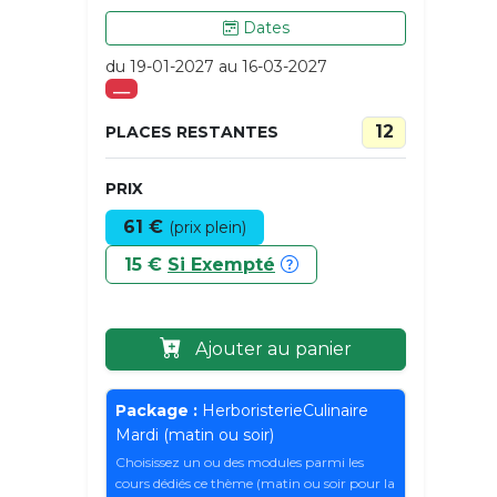
Dates
du 19-01-2027 au 16-03-2027
___
12
PLACES RESTANTES
PRIX
61 €
(prix plein)
15 €
Si Exempté
Ajouter au panier
Package :
HerboristerieCulinaire
Mardi (matin ou soir)
Choisissez un ou des modules parmi les
cours dédiés ce thème (matin ou soir pour la