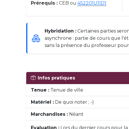
Prérequis :
CEB
ou
452201U11D1
Hybridation :
Certaines parties sero
asynchrone : partie de cours que l
sans la présence du professeur po
Infos pratiques
Tenue :
Tenue de ville
Matériel :
De quoi noter ; -)
Marchandises :
Néant
Evaluation :
Lors du dernier cours pour la 