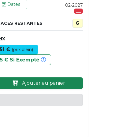
Dates
02-2027
___
6
LACES RESTANTES
IX
51 €
(prix plein)
5 €
Si Exempté
Ajouter au panier
---