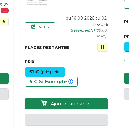
2027
___
du 16-09-2026 au 02-
5
P
12-2026
Dates
9
Mercredi(s)
(09:00-
12:45)_
PR
11
PLACES RESTANTES
PRIX
51 €
(prix plein)
5 €
Si Exempté
Ajouter au panier
---