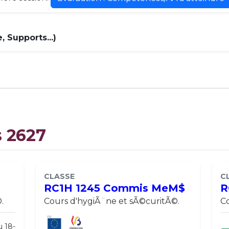
 Supports...)
s 2627
CLASSE
C
RC1H 1245 Commis MeM$
R
.
Cours d'hygiÃ¨ne et sÃ©curitÃ©.
Co
u 18-