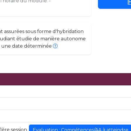
l'horaire du module. -
nt assurées sous forme d'hybridation
'étudiant étudie de manière autonome
ur une date déterminée
1ère session.
Evaluation : Compétences/AA à atteindre