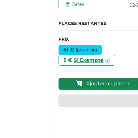
Dates
02-
PLACES RESTANTES
PRIX
51 €
(prix plein)
5 €
Si Exempté
Ajouter au panier
---