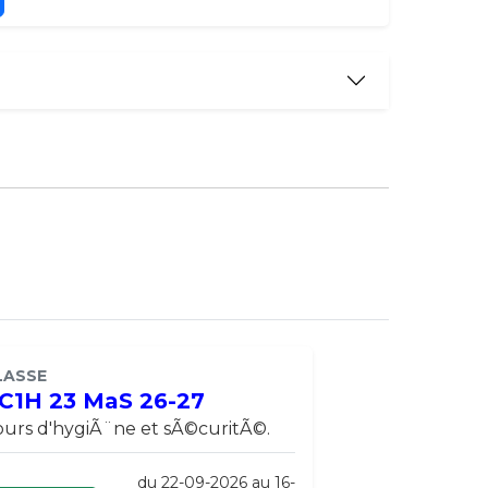
LASSE
C1H 23 MaS 26-27
urs d'hygiÃ¨ne et sÃ©curitÃ©.
du 22-09-2026 au 16-