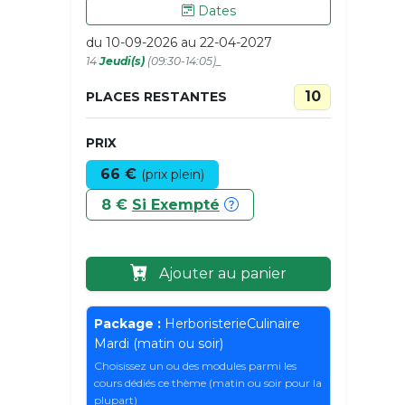
Dates
du 10-09-2026 au 22-04-2027
14
Jeudi(s)
(09:30-14:05)_
10
PLACES RESTANTES
PRIX
66 €
(prix plein)
8 €
Si Exempté
Ajouter au panier
Package :
HerboristerieCulinaire
Mardi (matin ou soir)
Choisissez un ou des modules parmi les
cours dédiés ce thème (matin ou soir pour la
plupart)