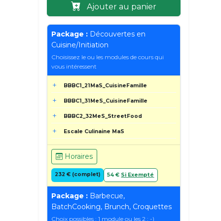
Ajouter au panier
Package :
Découvertes en
Cuisine/Initiation
Choisissez le ou les modules de cours qui
vous intéressent
BBBC1_21MaS_CuisineFamille
BBBC1_31MeS_CuisineFamille
BBBC2_32MeS_StreetFood
Escale Culinaine MaS
Horaires
232 € (complet)
54 €
Si Exempté
Package :
Barbecue,
BatchCooking, Brunch, Croquettes
Choix possibles : 1 module ou les 2 ; -)