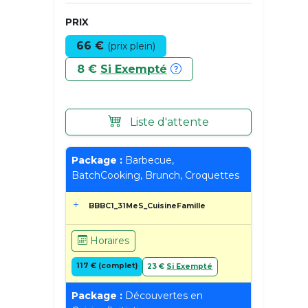
PRIX
66 €
(prix plein)
8 €
Si Exempté
Liste d'attente
Package :
Barbecue,
BatchCooking, Brunch, Croquettes
BBBC1_31MeS_CuisineFamille
Horaires
117 € (complet)
23 €
Si Exempté
Package :
Découvertes en