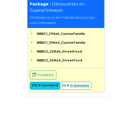
Package :
Découvertes en
Cuisine/Initiation
Choisissez le ou les modules de cours qui
vous intéressent
BBBC1_21MaS_CuisineFamille
BBBC1_31MeS_CuisineFamille
BBBC2_22MaS_StreetFood
BBBC2_32MeS_StreetFood
Horaires
232 € (complet)
54 €
Si Exempté