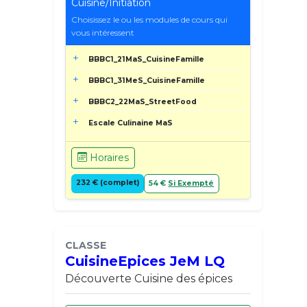
Cuisine/Initiation
Choisissez le ou les modules de cours qui
vous intéressent
BBBC1_21MaS_CuisineFamille
BBBC1_31MeS_CuisineFamille
BBBC2_22MaS_StreetFood
Escale Culinaine MaS
Horaires
232 € (complet)
54 €
Si Exempté
CLASSE
CuisineEpices JeM LQ
Découverte Cuisine des épices