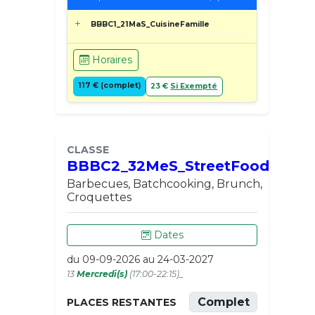
BBBC1_21MaS_CuisineFamille
Horaires
117 € (complet)
23 €
Si Exempté
CLASSE
BBBC2_32MeS_StreetFood
Barbecues, Batchcooking, Brunch,
Croquettes
Dates
du 09-09-2026 au 24-03-2027
13
Mercredi(s)
(17:00-22:15)_
Complet
PLACES RESTANTES