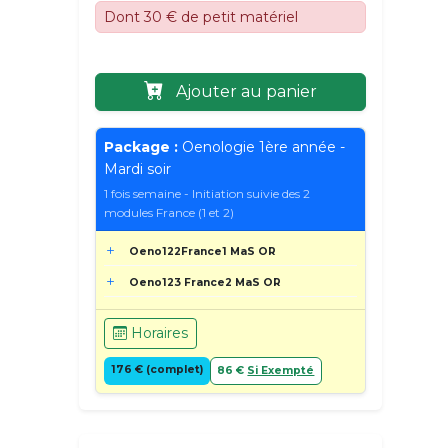
Dont 30 € de petit matériel
Ajouter au panier
Package :
Oenologie 1ère année -
Mardi soir
1 fois semaine - Initiation suivie des 2
modules France (1 et 2)
Oeno122France1 MaS OR
Oeno123 France2 MaS OR
Horaires
176 € (complet)
86 €
Si Exempté