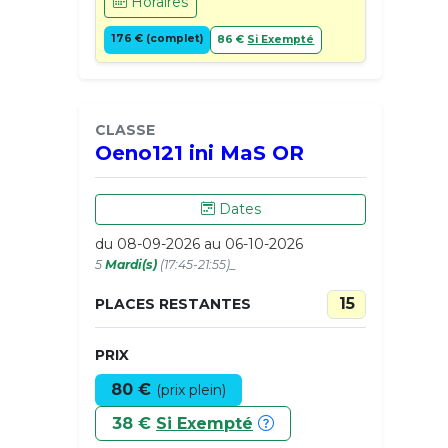
Horaires
176 € (complet)
86 €
Si Exempté
CLASSE
Oeno121 ini MaS OR
Dates
du 08-09-2026 au 06-10-2026
5
Mardi(s)
(17:45-21:55)_
15
PLACES RESTANTES
PRIX
80 €
(prix plein)
38 €
Si Exempté