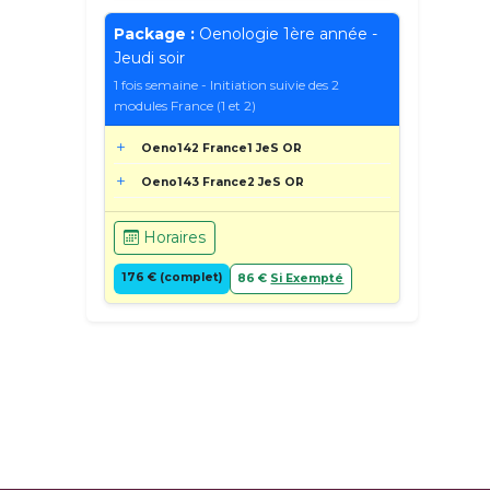
Package :
Oenologie 1ère année -
Jeudi soir
1 fois semaine - Initiation suivie des 2
modules France (1 et 2)
Oeno142 France1 JeS OR
Oeno143 France2 JeS OR
Horaires
176 € (complet)
86 €
Si Exempté