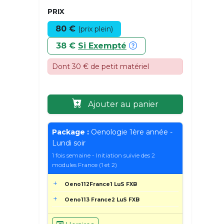
PRIX
80 €
(prix plein)
38 €
Si Exempté
Dont 30 € de petit matériel
Ajouter au panier
Package :
Oenologie 1ère année -
Lundi soir
1 fois semaine - Initiation suivie des 2
modules France (1 et 2)
Oeno112France1 LuS FXB
Oeno113 France2 LuS FXB