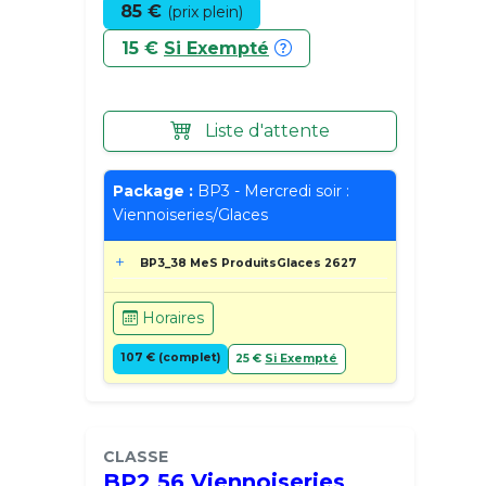
85 €
(prix plein)
15 €
Si Exempté
Liste d'attente
Package :
BP3 - Mercredi soir :
Viennoiseries/Glaces
BP3_38 MeS ProduitsGlaces 2627
Horaires
107 € (complet)
25 €
Si Exempté
CLASSE
BP2 56 Viennoiseries