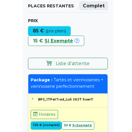
Complet
PLACES RESTANTES
PRIX
85 €
(prix plein)
15 €
Si Exempté
Liste d'attente
Package :
Tartes et viennoiseries +
viennoiserie perfectionnement
BP2_17PatTrad_LuS 2627 Suarl?
Horaires
136 € (complet)
30 €
Si Exempté