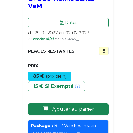
VeM
Dates
du 29-01-2027 au 02-07-2027
19
Vendredi(s)
(09:30-14:45)_
5
PLACES RESTANTES
PRIX
85 €
(prix plein)
15 €
Si Exempté
Ajouter au panier
Package :
BP2 Vendredi matin
Suite du groupe de MA. Gilot