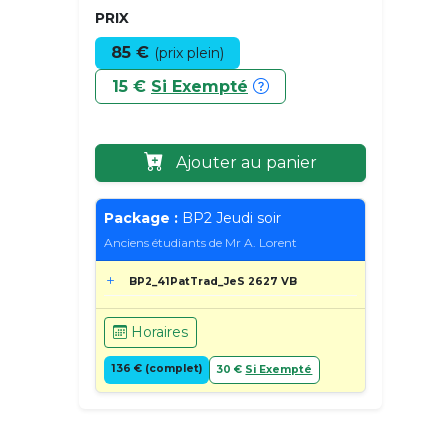
PRIX
85 €
(prix plein)
15 €
Si Exempté
Ajouter au panier
Package :
BP2 Jeudi soir
Anciens étudiants de Mr A. Lorent
BP2_41PatTrad_JeS 2627 VB
Horaires
136 € (complet)
30 €
Si Exempté