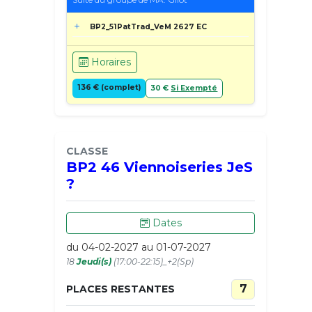
BP2_51PatTrad_VeM 2627 EC
Horaires
136 € (complet)
30 €
Si Exempté
CLASSE
BP2 46 Viennoiseries JeS
?
Dates
du 04-02-2027 au 01-07-2027
18
Jeudi(s)
(17:00-22:15)_+2(Sp)
7
PLACES RESTANTES