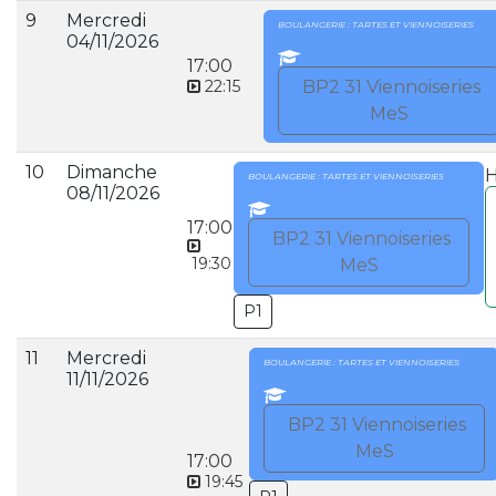
9
Mercredi
BOULANGERIE : TARTES ET VIENNOISERIES
04/11/2026
17:00
22:15
BP2 31 Viennoiseries
MeS
10
Dimanche
H
BOULANGERIE : TARTES ET VIENNOISERIES
08/11/2026
17:00
BP2 31 Viennoiseries
19:30
MeS
P1
11
Mercredi
BOULANGERIE : TARTES ET VIENNOISERIES
11/11/2026
BP2 31 Viennoiseries
MeS
17:00
19:45