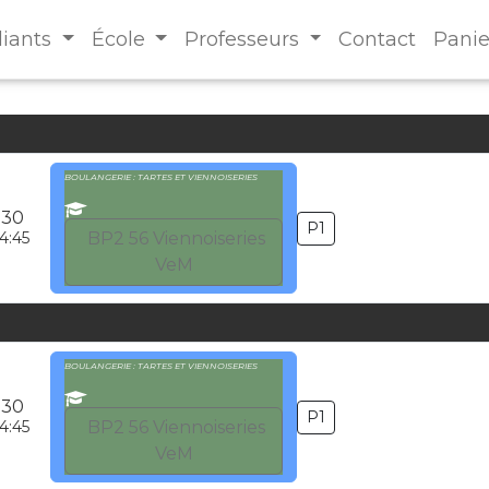
diants
École
Professeurs
Contact
Panie
BOULANGERIE : TARTES ET VIENNOISERIES
:30
P1
4:45
BP2 56 Viennoiseries
VeM
BOULANGERIE : TARTES ET VIENNOISERIES
:30
P1
4:45
BP2 56 Viennoiseries
VeM