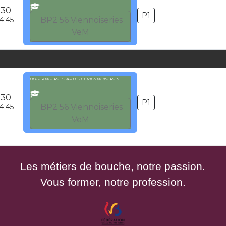
:30
P1
4:45
BP2 56 Viennoiseries
VeM
BOULANGERIE : TARTES ET VIENNOISERIES
:30
P1
4:45
BP2 56 Viennoiseries
VeM
Les métiers de bouche, notre passion.
Vous former, notre profession.