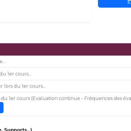
...
du 1er cours...
 lors du 1er cours...
s du 1er cours (Evaluation continue - Fréquences des éval
 Supports...)