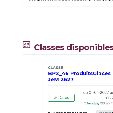
Classes disponible
CLASSE
BP2_46 ProduitsGlaces
JeM 2627
du 01-04-2027 a
Dates
05-
7
Jeudi(s)
(09:30-1