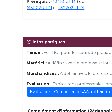
Prérequis :
(
434101U11D1
) ou
(
431102U11D1
et
452202U11D1
)
Infos pratiques
Tenue :
Voir ROI pour les cours de pratique
Matériel :
A définir avec le professeur lors 
Marchandises :
A définir avec le professeur
Evaluation :
Explications professorales lor
Evaluation : Compétences/AA à atteindre
Complément d'information (Pédagogie,