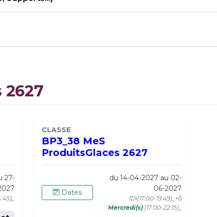
s 2627
CLASSE
BP3_38 MeS
ProduitsGlaces 2627
u 27-
du 14-04-2027 au 02-
2027
06-2027
Dates
4:45)_
1Di(17:00-19:49)_+6
Mercredi(s)
(17:00-22:15)_