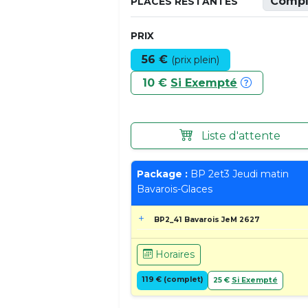
Compl
PLACES RESTANTES
PRIX
56 €
(prix plein)
10 €
Si Exempté
Liste d'attente
Package :
BP 2et3 Jeudi matin
Bavarois-Glaces
BP2_41 Bavarois JeM 2627
Horaires
119 € (complet)
25 €
Si Exempté