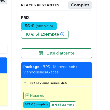
et
Complet
PLACES RESTANTES
PRIX
56 €
(prix plein)
10 €
Si Exempté
Liste d'attente
Package :
BP3 - Mercredi soir :
Viennoiseries/Glaces
BP2 31 Viennoiseries MeS
Horaires
107 € (complet)
25 €
Si Exempté