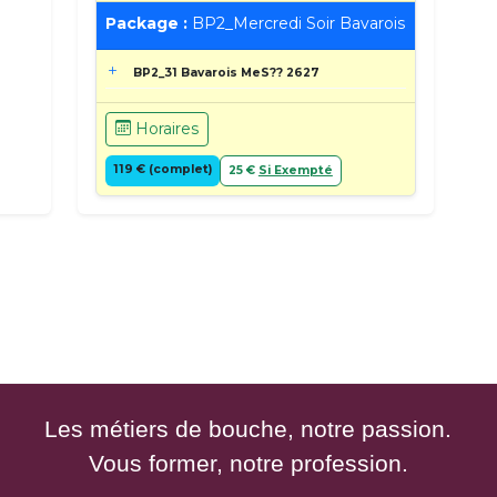
Package :
BP2_Mercredi Soir Bavarois
BP2_31 Bavarois MeS?? 2627
Horaires
119 € (complet)
25 €
Si Exempté
Les métiers de bouche, notre passion.
Vous former, notre profession.