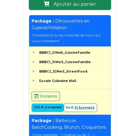
Ajouter au panier
Package :
Découvertes en
Cuisine/Initiation
Choisissez le ou les modules de cours qui
vous intéressent
BBBC1_21MaS_CuisineFamille
BBBC1_31MeS_CuisineFamille
BBBC2_32MeS_StreetFood
Escale Culinaine MaS
Horaires
232 € (complet)
54 €
Si Exempté
Package :
Barbecue,
BatchCooking, Brunch, Croquettes
Choix possibles : 1 module ou les 2 ; -)