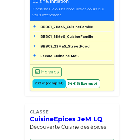
Cuisine/Initiation
Choisissez le ou les modules de cours qui
vous intéressent
BBBC1_21MaS_CuisineFamille
BBBC1_31MeS_CuisineFamille
BBBC2_22MaS_StreetFood
Escale Culinaine MaS
Horaires
232 € (complet)
54 €
Si Exempté
CLASSE
CuisineEpices JeM LQ
Découverte Cuisine des épices