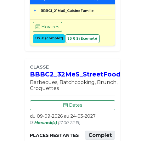
BBBC1_21MaS_CuisineFamille
Horaires
117 € (complet)
23 €
Si Exempté
CLASSE
BBBC2_32MeS_StreetFood
Barbecues, Batchcooking, Brunch,
Croquettes
Dates
du 09-09-2026 au 24-03-2027
13
Mercredi(s)
(17:00-22:15)_
Complet
PLACES RESTANTES