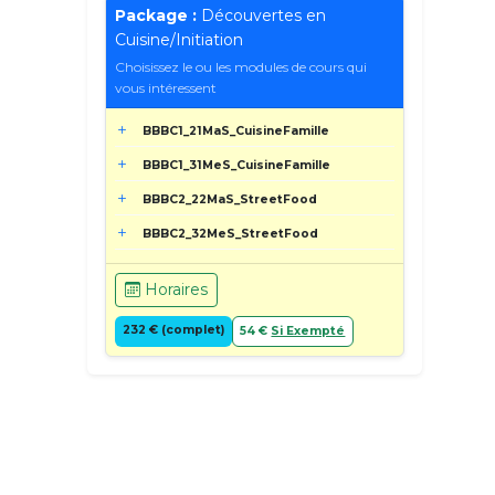
Package :
Découvertes en
Cuisine/Initiation
Choisissez le ou les modules de cours qui
vous intéressent
BBBC1_21MaS_CuisineFamille
BBBC1_31MeS_CuisineFamille
BBBC2_22MaS_StreetFood
BBBC2_32MeS_StreetFood
Horaires
232 € (complet)
54 €
Si Exempté