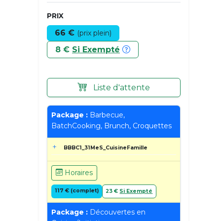
PRIX
66 €
(prix plein)
8 €
Si Exempté
Liste d'attente
Package :
Barbecue,
BatchCooking, Brunch, Croquettes
BBBC1_31MeS_CuisineFamille
Horaires
117 € (complet)
23 €
Si Exempté
Package :
Découvertes en