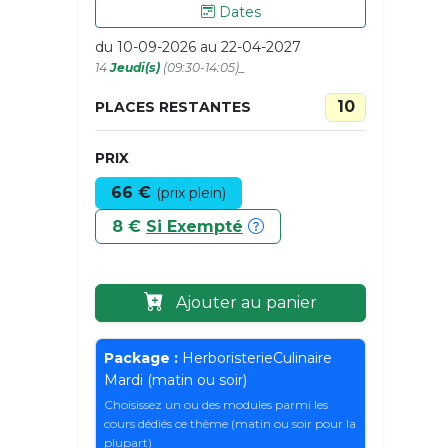
Dates
du 10-09-2026 au 22-04-2027
14
Jeudi(s)
(09:30-14:05)_
10
PLACES RESTANTES
PRIX
66 €
(prix plein)
8 €
Si Exempté
Ajouter au panier
Package :
HerboristerieCulinaire
Mardi (matin ou soir)
Choisissez un ou des modules parmi les
cours dédiés ce thème (matin ou soir pour la
plupart)