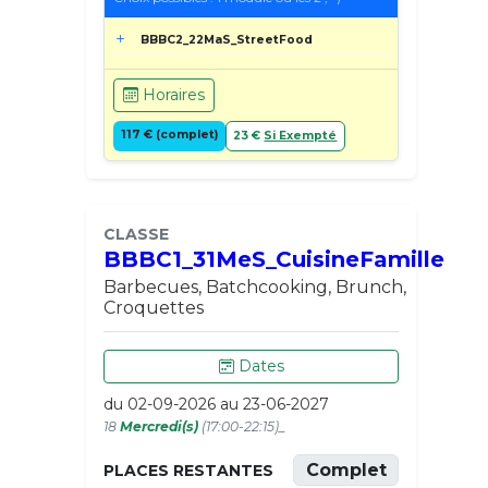
BBBC2_22MaS_StreetFood
Horaires
117 € (complet)
23 €
Si Exempté
CLASSE
BBBC1_31MeS_CuisineFamille
Barbecues, Batchcooking, Brunch,
Croquettes
Dates
du 02-09-2026 au 23-06-2027
18
Mercredi(s)
(17:00-22:15)_
Complet
PLACES RESTANTES