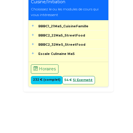
Cuisine/Initiation
Choisissez le ou les modules de cours qui
vous intéressent
BBBC1_21MaS_CuisineFamille
BBBC2_22MaS_StreetFood
BBBC2_32MeS_StreetFood
Escale Culinaine MaS
Horaires
232 € (complet)
54 €
Si Exempté