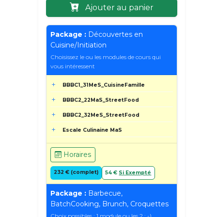
Ajouter au panier
Package :
Découvertes en
Cuisine/Initiation
Choisissez le ou les modules de cours qui
vous intéressent
BBBC1_31MeS_CuisineFamille
BBBC2_22MaS_StreetFood
BBBC2_32MeS_StreetFood
Escale Culinaine MaS
Horaires
232 € (complet)
54 €
Si Exempté
Package :
Barbecue,
BatchCooking, Brunch, Croquettes
Choix possibles : 1 module ou les 2 ; -)