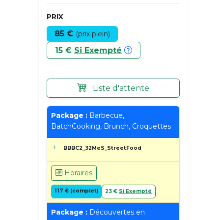
PRIX
85 €
(prix plein)
15 €
Si Exempté
Liste d'attente
Package :
Barbecue,
BatchCooking, Brunch, Croquettes
BBBC2_32MeS_StreetFood
Horaires
117 € (complet)
23 €
Si Exempté
Package :
Découvertes en