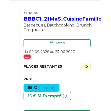
CLASSE
BBBC1_21MaS_CuisineFamille
Barbecues, Batchcooking, Brunch,
Croquettes
Dates
du 02-09-2026 au 23-06-2027
___
15
PLACES RESTANTES
PRIX
85 €
(prix plein)
15 €
Si Exempté