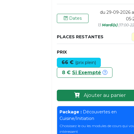
du 29-09-2026 a
Dates
05-
13
Mardi(s)
(17:00-2
PLACES RESTANTES
PRIX
66 €
(prix plein)
8 €
Si Exempté
Ajouter au panier
Package :
Découvertes en
Cuisine/Initiation
Choisissez le ou les modules de cours qui vo
intéressent