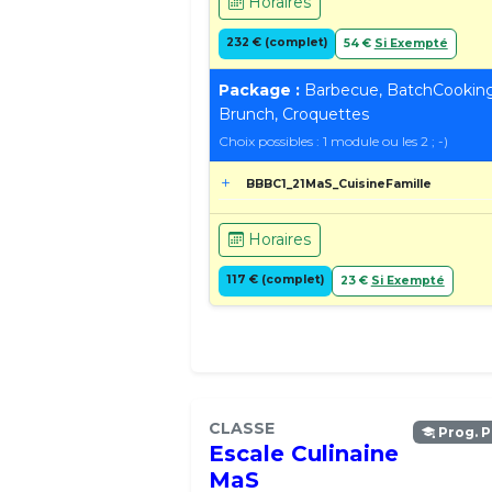
Horaires
232 € (complet)
54 €
Si Exempté
Package :
Barbecue, BatchCooking
Brunch, Croquettes
Choix possibles : 1 module ou les 2 ; -)
BBBC1_21MaS_CuisineFamille
Horaires
117 € (complet)
23 €
Si Exempté
CLASSE
Prog. P
Escale Culinaine
MaS