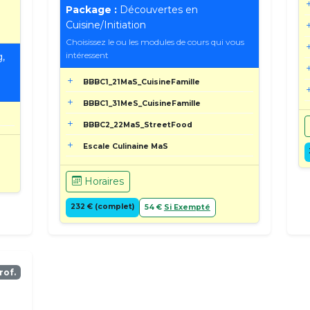
Package :
Découvertes en
Cuisine/Initiation
Choisissez le ou les modules de cours qui vous
intéressent
,
BBBC1_21MaS_CuisineFamille
BBBC1_31MeS_CuisineFamille
BBBC2_22MaS_StreetFood
Escale Culinaine MaS
Horaires
232 € (complet)
54 €
Si Exempté
rof.