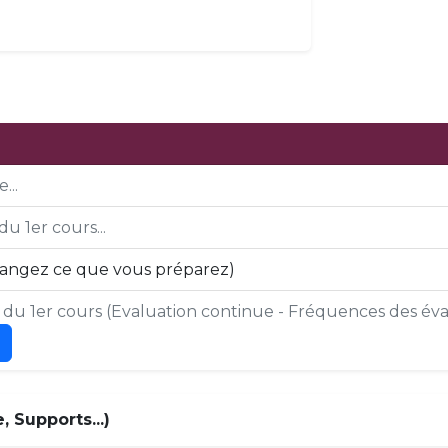
...
du 1er cours...
mangez ce que vous préparez)
s du 1er cours (Evaluation continue - Fréquences des éval
 Supports...)