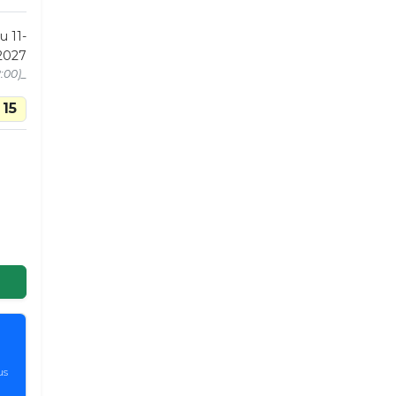
u 11-
2027
2:00)_
15
us