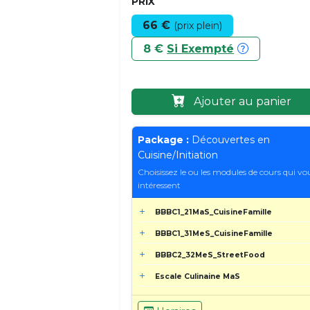
PRIX
66 €
(prix plein)
8 €
Si Exempté
Ajouter au panier
Package :
Découvertes en
Cuisine/Initiation
Choisissez le ou les modules de cours qui vo
intéressent
BBBC1_21MaS_CuisineFamille
BBBC1_31MeS_CuisineFamille
BBBC2_32MeS_StreetFood
Escale Culinaine MaS