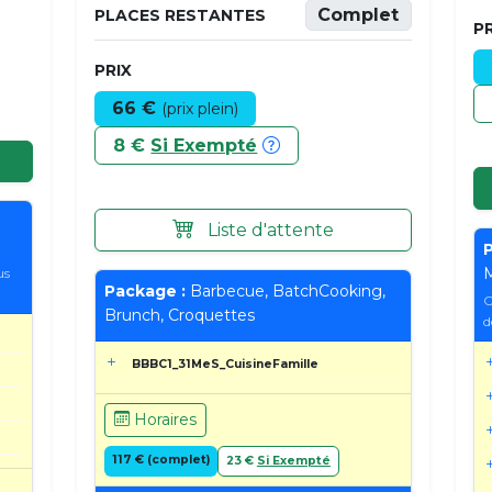
Complet
PLACES RESTANTES
PR
PRIX
66 €
(prix plein)
8 €
Si Exempté
Liste d'attente
P
M
us
Package :
Barbecue, BatchCooking,
C
Brunch, Croquettes
d
BBBC1_31MeS_CuisineFamille
Horaires
117 € (complet)
23 €
Si Exempté