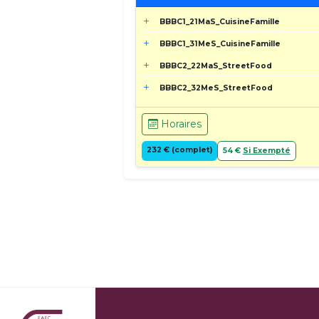
BBBC1_21MaS_CuisineFamille
BBBC1_31MeS_CuisineFamille
BBBC2_22MaS_StreetFood
BBBC2_32MeS_StreetFood
Horaires
232 € (complet)
54 €
Si Exempté