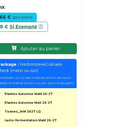
IX
66 €
(prix plein)
8 €
Si Exempté
Ajouter au panier
ackage :
HerboristerieCulinaire
ardi (matin ou soir)
hoisissez un ou des modules parmi les cours
édiés ce thème (matin ou soir pour la plupart)
Plantes Automne MaM 26-27
Plantes Automne MaS 26-27
Tisanes_JeM 2627 LQ
Lacto-fermentation MaM 26-27