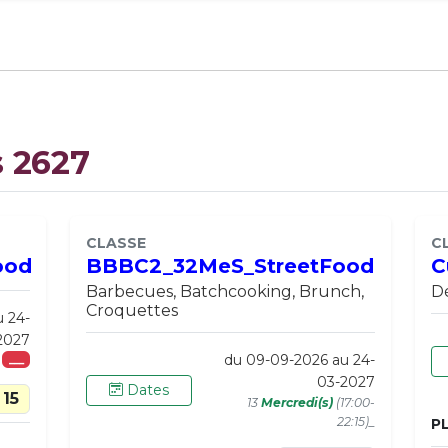
s 2627
CLASSE
C
ood
BBBC2_32MeS_StreetFood
C
Barbecues, Batchcooking, Brunch,
Dé
Croquettes
u 24-
2027
du 09-09-2026 au 24-
___
03-2027
Dates
15
13
Mercredi(s)
(17:00-
22:15)_
P