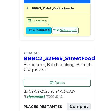
BBBC1_21MaS_CuisineFamille
Horaires
117 € (complet)
23 €
Si Exempté
CLASSE
BBBC2_32MeS_StreetFood
Barbecues, Batchcooking, Brunch,
Croquettes
Dates
du 09-09-2026 au 24-03-2027
13
Mercredi(s)
(17:00-22:15)_
Complet
PLACES RESTANTES