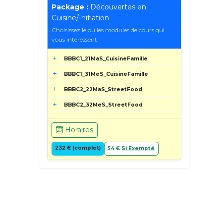
Package :
Découvertes en
Cuisine/Initiation
Choisissez le ou les modules de cours qui
vous intéressent
BBBC1_21MaS_CuisineFamille
BBBC1_31MeS_CuisineFamille
BBBC2_22MaS_StreetFood
BBBC2_32MeS_StreetFood
Horaires
232 € (complet)
54 €
Si Exempté