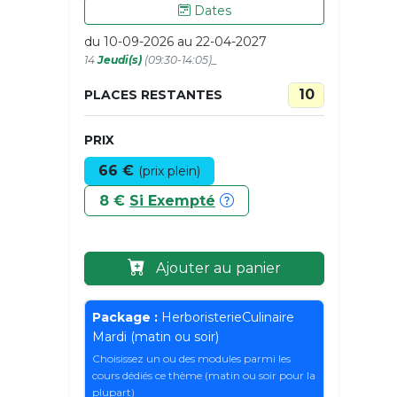
Dates
du 10-09-2026 au 22-04-2027
14
Jeudi(s)
(09:30-14:05)_
10
PLACES RESTANTES
PRIX
66 €
(prix plein)
8 €
Si Exempté
Ajouter au panier
Package :
HerboristerieCulinaire
Mardi (matin ou soir)
Choisissez un ou des modules parmi les
cours dédiés ce thème (matin ou soir pour la
plupart)