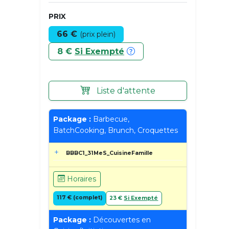
PRIX
66 €
(prix plein)
8 €
Si Exempté
Liste d'attente
Package :
Barbecue,
BatchCooking, Brunch, Croquettes
BBBC1_31MeS_CuisineFamille
Horaires
117 € (complet)
23 €
Si Exempté
Package :
Découvertes en