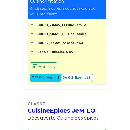
Cuisine/Initiation
Choisissez le ou les modules de cours qui
vous intéressent
BBBC1_21MaS_CuisineFamille
BBBC1_31MeS_CuisineFamille
BBBC2_22MaS_StreetFood
Escale Culinaine MaS
Horaires
232 € (complet)
54 €
Si Exempté
CLASSE
CuisineEpices JeM LQ
Découverte Cuisine des épices