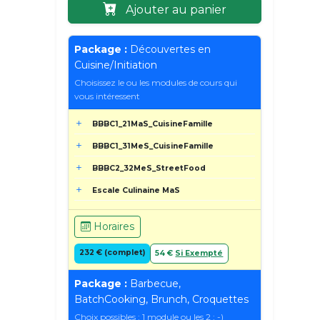
Ajouter au panier
Package :
Découvertes en
Cuisine/Initiation
Choisissez le ou les modules de cours qui
vous intéressent
BBBC1_21MaS_CuisineFamille
BBBC1_31MeS_CuisineFamille
BBBC2_32MeS_StreetFood
Escale Culinaine MaS
Horaires
232 € (complet)
54 €
Si Exempté
Package :
Barbecue,
BatchCooking, Brunch, Croquettes
Choix possibles : 1 module ou les 2 ; -)