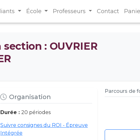
diants
École
Professeurs
Contact
Panie
a section : OUVRIER
ER
Parcours de 
Organisation
Durée :
20 périodes
Suivre consignes du ROI - Épreuve
Intégrée