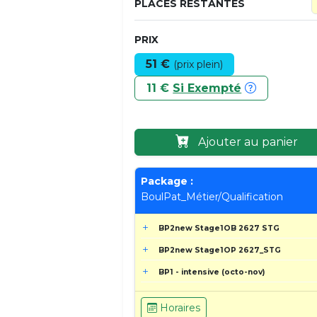
PLACES RESTANTES
PRIX
51 €
(prix plein)
11 €
Si Exempté
Ajouter au panier
Package :
BoulPat_Métier/Qualification
BP2new Stage1OB 2627 STG
BP2new Stage1OP 2627_STG
BP1 - intensive (octo-nov)
Horaires