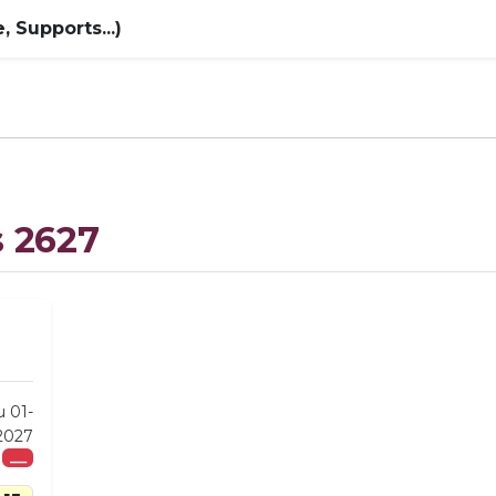
 Supports...)
s 2627
u 01-
2027
___