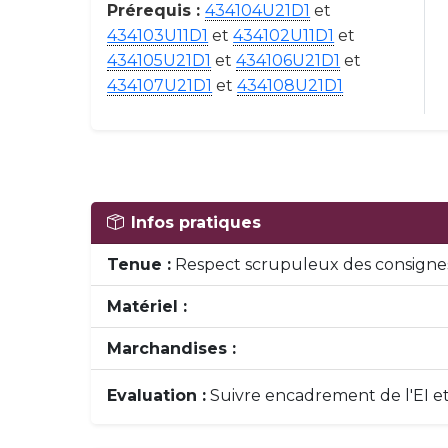
Prérequis :
434104U21D1
et
434103U11D1
et
434102U11D1
et
434105U21D1
et
434106U21D1
et
434107U21D1
et
434108U21D1
Infos pratiques
Tenue :
Respect scrupuleux des consignes
Matériel :
Marchandises :
Evaluation :
Suivre encadrement de l'EI e