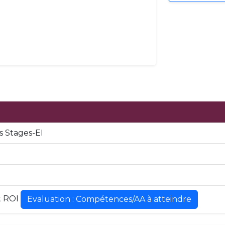
 Stages-EI
t ROI
Evaluation : Compétences/AA à atteindre