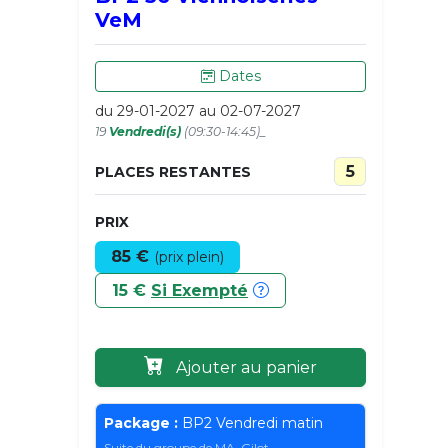
VeM
Dates
du 29-01-2027 au 02-07-2027
19
Vendredi(s)
(09:30-14:45)_
5
PLACES RESTANTES
PRIX
85 €
(prix plein)
15 €
Si Exempté
Ajouter au panier
Package :
BP2 Vendredi matin
Suite du groupe de MA. Gilot