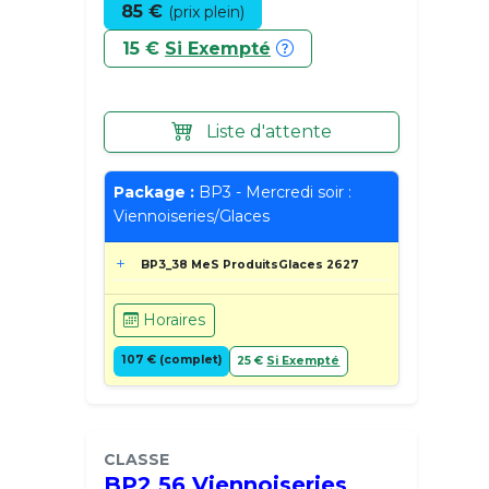
85 €
(prix plein)
15 €
Si Exempté
Liste d'attente
Package :
BP3 - Mercredi soir :
Viennoiseries/Glaces
BP3_38 MeS ProduitsGlaces 2627
Horaires
107 € (complet)
25 €
Si Exempté
CLASSE
BP2 56 Viennoiseries