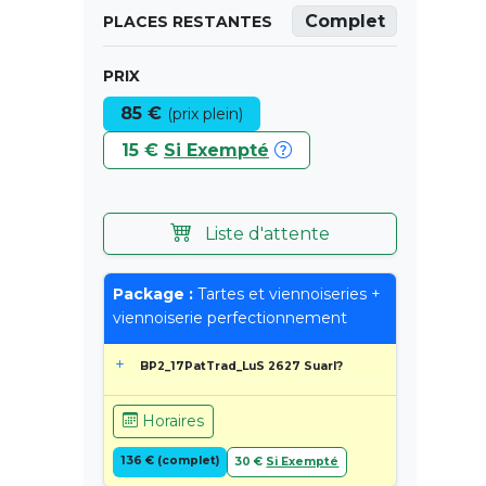
Complet
PLACES RESTANTES
PRIX
85 €
(prix plein)
15 €
Si Exempté
Liste d'attente
Package :
Tartes et viennoiseries +
viennoiserie perfectionnement
BP2_17PatTrad_LuS 2627 Suarl?
Horaires
136 € (complet)
30 €
Si Exempté