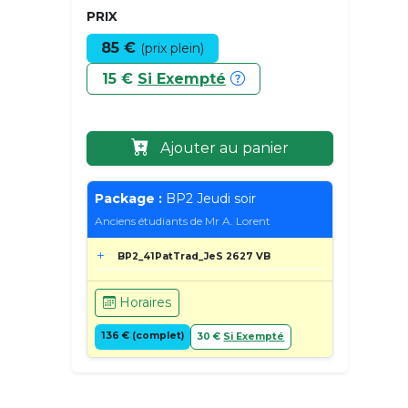
PRIX
85 €
(prix plein)
15 €
Si Exempté
Ajouter au panier
Package :
BP2 Jeudi soir
Anciens étudiants de Mr A. Lorent
BP2_41PatTrad_JeS 2627 VB
Horaires
136 € (complet)
30 €
Si Exempté