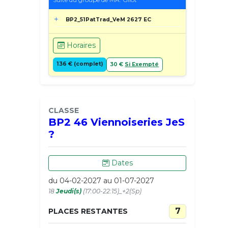
BP2_51PatTrad_VeM 2627 EC
Horaires
136 € (complet)
30 €
Si Exempté
CLASSE
BP2 46 Viennoiseries JeS
?
Dates
du 04-02-2027 au 01-07-2027
18
Jeudi(s)
(17:00-22:15)_+2(Sp)
7
PLACES RESTANTES