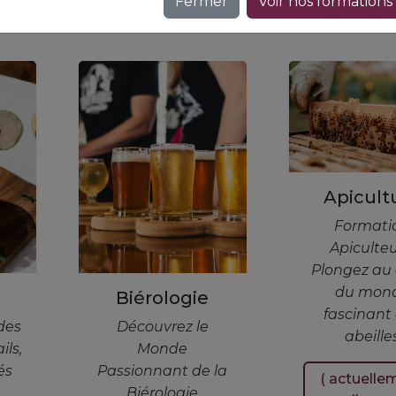
Fermer
Voir nos formations
Apicult
Formati
Apiculteu
Plongez au
du mon
Biérologie
fascinant
des
Découvrez le
abeille
ils,
Monde
és
Passionnant de la
( actuelle
Biérologie