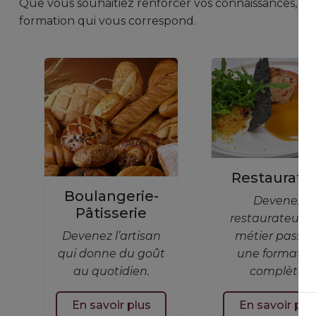
Que vous souhaitiez renforcer vos connaissances, vou
formation qui vous correspond.
Restaurati
Boulangerie-
Devenez
Pâtisserie
restaurateur : 
Devenez l’artisan
métier passio
qui donne du goût
une formatio
au quotidien.
complète.
En savoir plus
En savoir plu