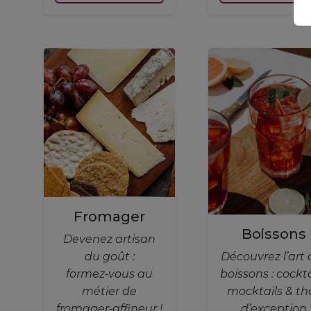
Fromager
Boissons
Devenez artisan
du goût :
Découvrez l’art 
formez‑vous au
boissons : cockta
métier de
mocktails & th
fromager‑affineur !
d’exception