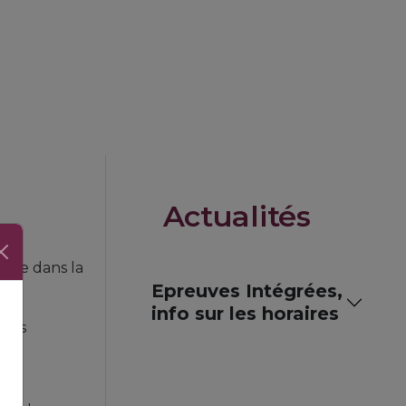
Actualités
ence dans la
Epreuves Intégrées,
info sur les horaires
enus
ment