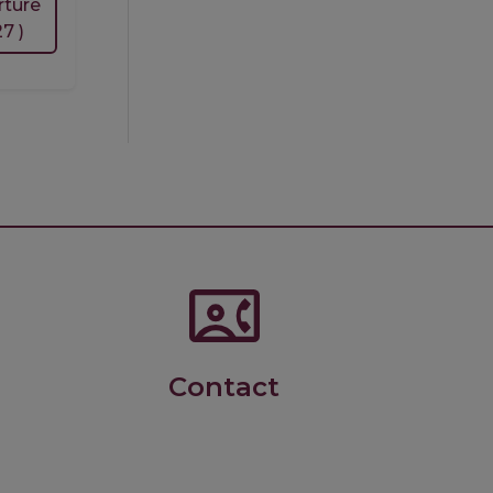
rture
7 )
BBBC1_21MaS_CuisineFamille
Barbecues, Batchcooking, Brunch,
Croquettes
RC1D 1245 Commis 4jours$
Découverte de la cuisine.
Contact