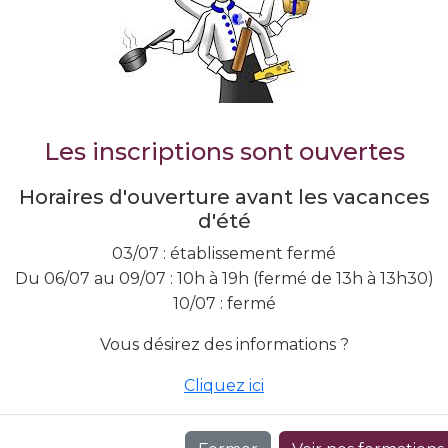
s spécialiser ou vous réorienter, vous trouverez forcém
Les inscriptions sont ouvertes
Horaires d'ouverture avant les vacances
d'été
on
03/07 : établissement fermé
Du 06/07 au 09/07 : 10h à 19h (fermé de 13h à 13h30)
Chocolaterie-
Etudes 
10/07 : fermé
un
Confiserie
Vins
n,
Vous désirez des informations ?
n
Laissez le chocolat
Découvrez l’
changer votre vie.
vin au C
Cliquez ici
s
En savoir plus
En savoir 