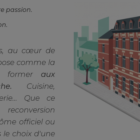
re passion.
on.
s, au cœur de
pose comme la
us former
aux
he.
Cuisine,
erie... Que ce
econversion
lôme officiel ou
s le choix d'une