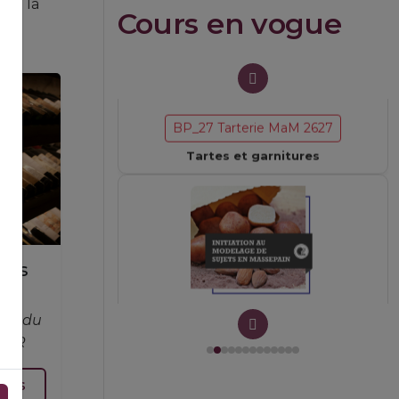
ent la
Cours en vogue
BP_27 Tarterie MaM 2627
Tartes et garnitures
BP_52 Massepain VeM 2627
des
art du
EFOR
plus