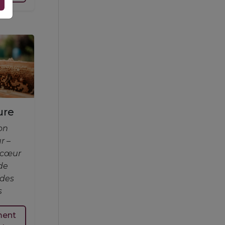
BP_21 GlacesBiscuits MaM 2627
ure
on
Cocktails1 2627 MaS
r –
 cœur
de
 des
s
ment