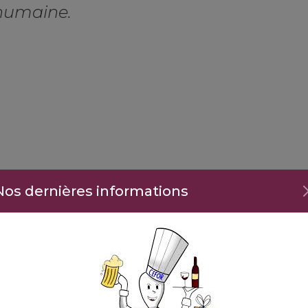
 humaine.
Nos dernières informations
otre établissement s'est hissé au rang de véritable référ
ensemble des formations que nous proposons : des cont
our développer des compétences concrètes et immédiate