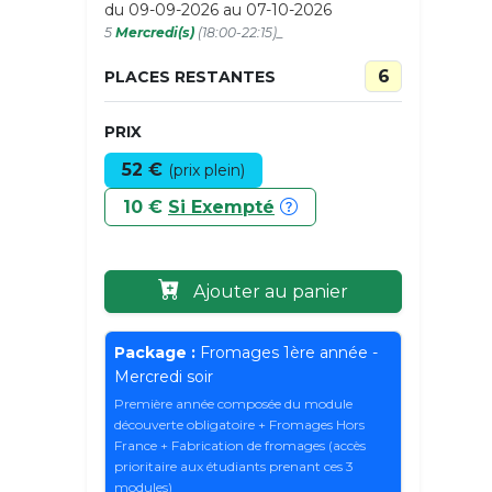
du 09-09-2026 au 07-10-2026
5
Mercredi(s)
(18:00-22:15)_
6
PLACES RESTANTES
PRIX
52 €
(prix plein)
10 €
Si Exempté
Ajouter au panier
Package :
Fromages 1ère année -
Mercredi soir
Première année composée du module
découverte obligatoire + Fromages Hors
France + Fabrication de fromages (accès
prioritaire aux étudiants prenant ces 3
modules)