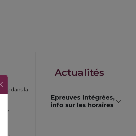
Actualités
ence dans la
Epreuves Intégrées,
info sur les horaires
enus
ment