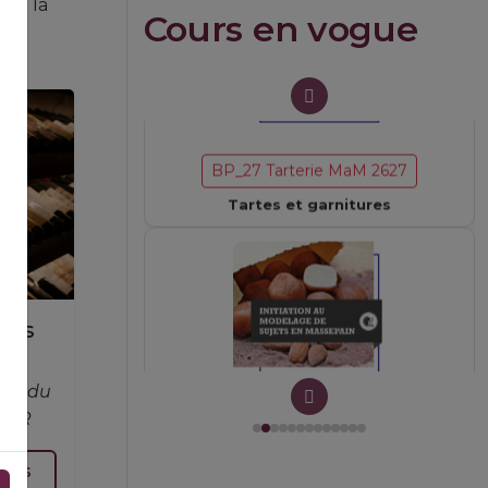
ent la
Cours en vogue
BP_27 Tarterie MaM 2627
Tartes et garnitures
BP_52 Massepain VeM 2627
des
art du
EFOR
plus