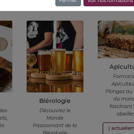
Fermer
Voir nos formations
Apicult
Formati
Apiculteu
Plongez au
du mon
Biérologie
fascinant
des
Découvrez le
abeille
ils,
Monde
és
Passionnant de la
( actuelle
Biérologie