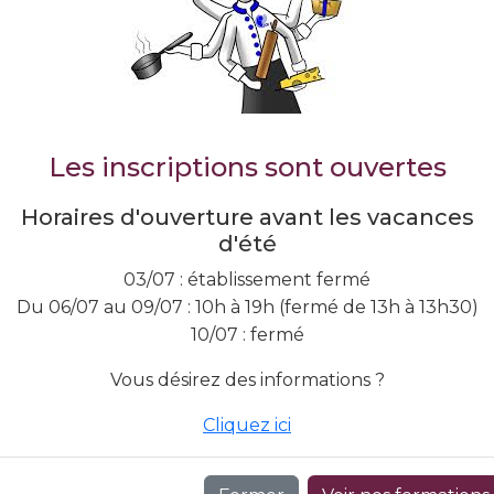
s spécialiser ou vous réorienter, vous trouverez forcém
Les inscriptions sont ouvertes
Horaires d'ouverture avant les vacances
d'été
on
03/07 : établissement fermé
Du 06/07 au 09/07 : 10h à 19h (fermé de 13h à 13h30)
Chocolaterie-
Etudes 
10/07 : fermé
un
Confiserie
Vins
n,
Vous désirez des informations ?
n
Laissez le chocolat
Découvrez l’
changer votre vie.
vin au C
Cliquez ici
s
En savoir plus
En savoir 