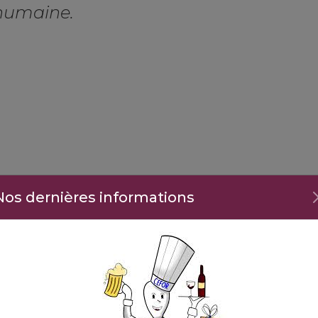
 humaine.
Nos dernières informations
otre établissement s'est hissé au rang de véritable référ
ensemble des formations que nous proposons : des cont
our développer des compétences concrètes et immédiate