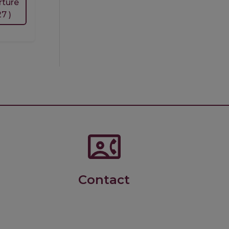
rture
7 )
BBBC1_21MaS_CuisineFamille
Barbecues, Batchcooking, Brunch,
Croquettes
RC1D 1245 Commis 4jours$
Découverte de la cuisine.
Contact