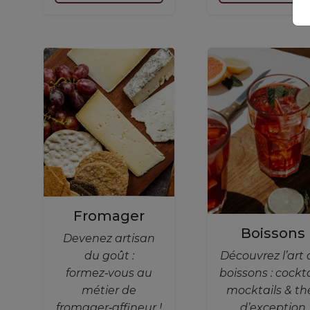
Fromager
Boissons
Devenez artisan
du goût :
Découvrez l’art 
formez‑vous au
boissons : cockta
métier de
mocktails & th
fromager‑affineur !
d’exception