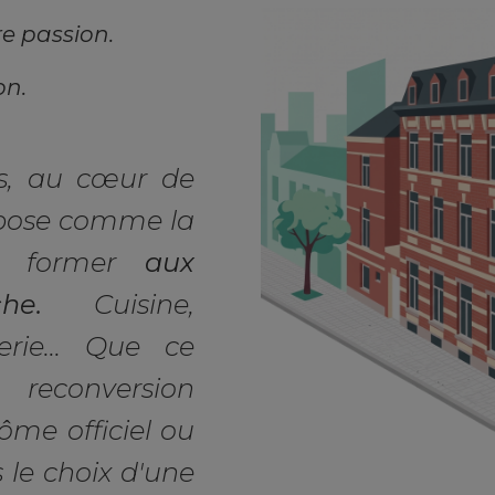
re passion.
on.
s, au cœur de
pose comme la
us former
aux
he.
Cuisine,
erie... Que ce
econversion
lôme officiel ou
s le choix d'une