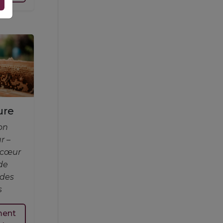
BP_21 GlacesBiscuits MaM 2627
ure
on
Cocktails1 2627 MaS
r –
 cœur
de
 des
s
ment