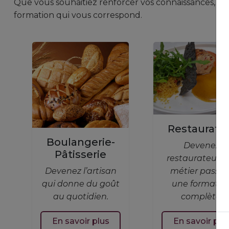
Que vous souhaitiez renforcer vos connaissances, vou
formation qui vous correspond.
Restaurati
Boulangerie-
Devenez
Pâtisserie
restaurateur : 
Devenez l’artisan
métier passio
qui donne du goût
une formatio
au quotidien.
complète.
En savoir plus
En savoir plu