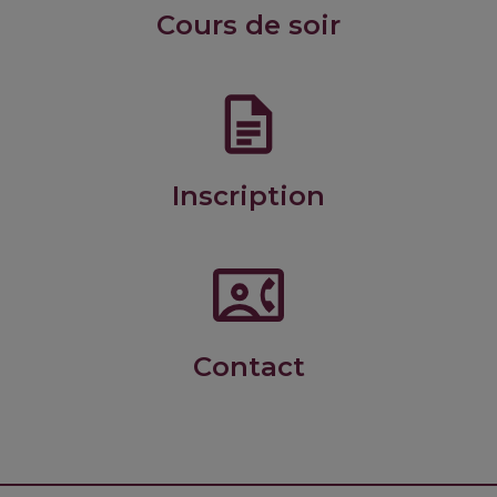
Cours de soir
Inscription
BBBC1_21MaS_CuisineFamille
Barbecues, Batchcooking, Brunch, Croquettes
Contact
RC1D 1245 Commis 4jours$
Découverte de la cuisine.