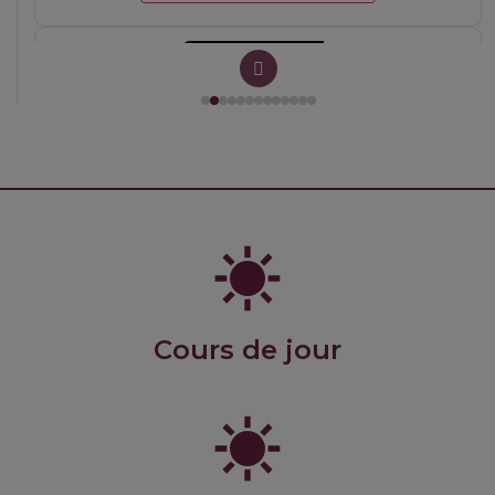
BP_21 GlacesBiscuits MaM 2627
Cours de jour
Cocktails1 2627 MaS