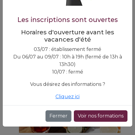
Fromager
Devenez artisan du goût :
formez‑vous au métier de
Les inscriptions sont ouvertes
fromager‑affineur !
Horaires d'ouverture avant les
vacances d'été
En savoir plus
03/07 : établissement fermé
Du 06/07 au 09/07 : 10h à 19h (fermé de 13h à
13h30)
10/07 : fermé
Vous désirez des informations ?
Cliquez ici
Fermer
Voir nos formations