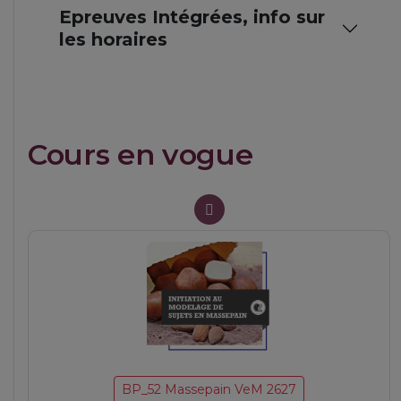
Epreuves Intégrées, info sur
les horaires
Cours en vogue
BP_27 Tarterie MaM 2627
Tartes et garnitures
BP_52 Massepain VeM 2627