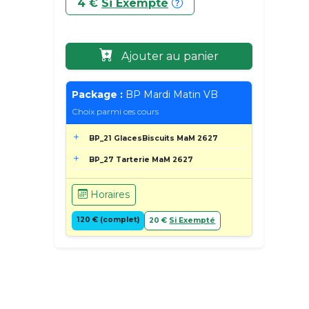
4 €
Si Exempté
Ajouter au panier
Package :
BP Mardi Matin VB
Choix parmi ces cours
BP_21 GlacesBiscuits MaM 2627
BP_27 Tarterie MaM 2627
Horaires
120 € (complet)
20 €
Si Exempté