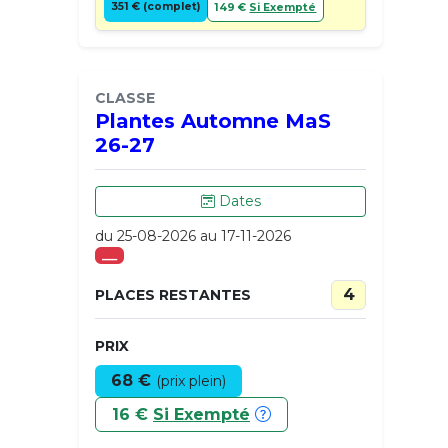
351 € (complet)
149 €
Si Exempté
CLASSE
Plantes Automne MaS
26-27
Dates
du 25-08-2026 au 17-11-2026
___
4
PLACES RESTANTES
PRIX
68 €
(prix plein)
16 €
Si Exempté