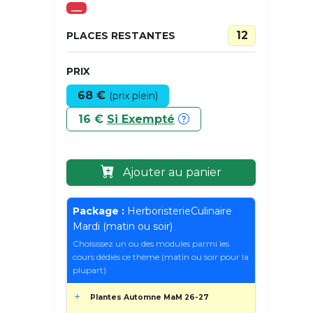
___
12
PLACES RESTANTES
PRIX
68 €
(prix plein)
16 €
Si Exempté
Ajouter au panier
Package :
HerboristerieCulinaire
Mardi (matin ou soir)
Choisissez un ou des modules parmi les
cours dédiés ce thème (matin ou soir pour la
plupart)
Plantes Automne MaM 26-27