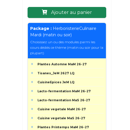
Ajouter au panier
Package :
HerboristerieCulinaire
Mardi (matin ou soir)
Choisissez un ou des modules parmi les
cours dédiés ce thème (matin ou soir pour la
plupart)
Plantes Automne MaM 26-27
Tisanes_JeM 2627 LQ
CuisineEpices JeM LQ
Lacto-fermentation MaM 26-27
Lacto-fermentation MaS 26-27
Cuisine vegetale MaM 26-27
Cuisine vegetale MaS 26-27
Plantes Printemps MaM 26-27