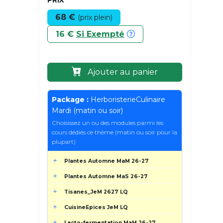
68 €
(prix plein)
16 €
Si Exempté
Ajouter au panier
Package :
HerboristerieCulinaire
Mardi (matin ou soir)
Choisissez un ou des modules parmi les
cours dédiés ce thème (matin ou soir pour la
plupart)
Plantes Automne MaM 26-27
Plantes Automne MaS 26-27
Tisanes_JeM 2627 LQ
CuisineEpices JeM LQ
Lacto-fermentation MaM 26-27