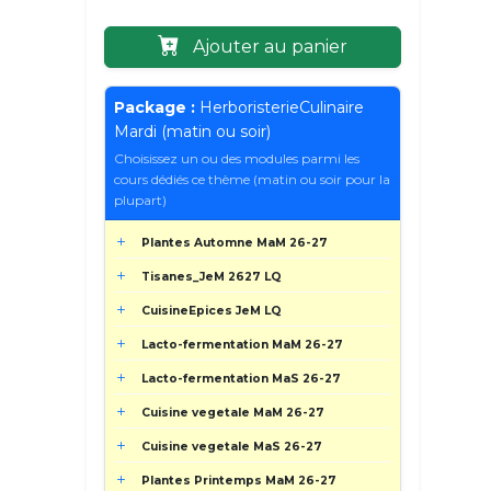
Ajouter au panier
Package :
HerboristerieCulinaire
Mardi (matin ou soir)
Choisissez un ou des modules parmi les
cours dédiés ce thème (matin ou soir pour la
plupart)
Plantes Automne MaM 26-27
Tisanes_JeM 2627 LQ
CuisineEpices JeM LQ
Lacto-fermentation MaM 26-27
Lacto-fermentation MaS 26-27
Cuisine vegetale MaM 26-27
Cuisine vegetale MaS 26-27
Plantes Printemps MaM 26-27