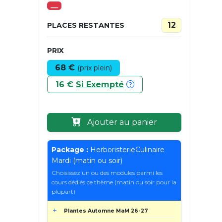
___
12
PLACES RESTANTES
PRIX
68 €
(prix plein)
16 €
Si Exempté
Ajouter au panier
Package :
HerboristerieCulinaire
Mardi (matin ou soir)
Choisissez un ou des modules parmi les
cours dédiés ce thème (matin ou soir pour la
plupart)
Plantes Automne MaM 26-27