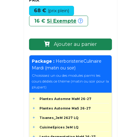
68 €
(prix plein)
16 €
Si Exempté
Ajouter au panier
Package :
HerboristerieCulinaire
Mardi (matin ou soir)
Choisissez un ou des modules parmi les
cours dédiés ce thème (matin ou soir pour la
plupart)
Plantes Automne MaM 26-27
Plantes Automne MaS 26-27
Tisanes_JeM 2627 LQ
CuisineEpices JeM LQ
Lacto-fermentation MaM 26-27