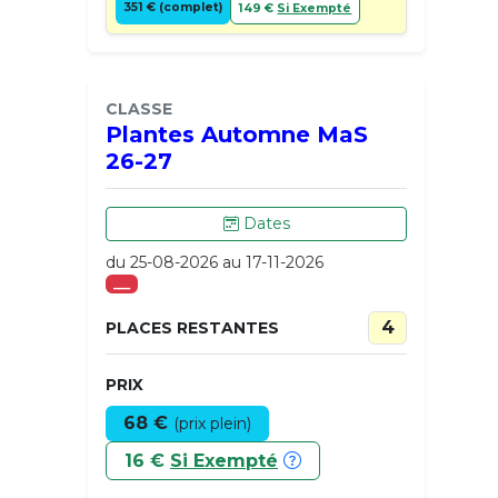
351 € (complet)
149 €
Si Exempté
CLASSE
Plantes Automne MaS
26-27
Dates
du 25-08-2026 au 17-11-2026
___
4
PLACES RESTANTES
PRIX
68 €
(prix plein)
16 €
Si Exempté