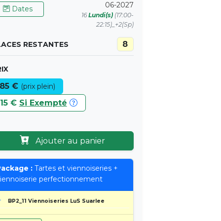
06-2027
Dates
16
Lundi(s)
(17:00-
22:15)_+2(Sp)
8
LACES RESTANTES
IX
85 €
(prix plein)
15 €
Si Exempté
Ajouter au panier
ackage :
Tartes et viennoiseries +
iennoiserie perfectionnement
BP2_11 Viennoiseries LuS Suarlee