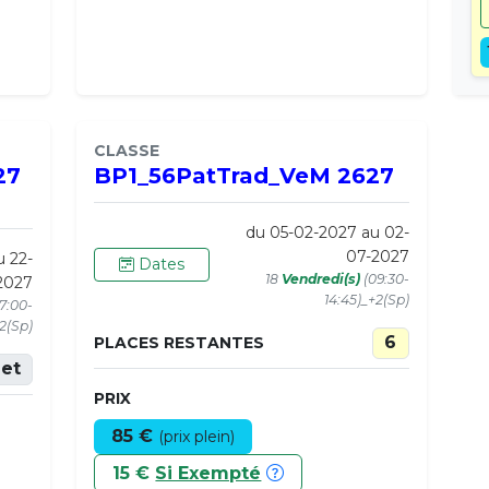
CLASSE
27
BP1_56PatTrad_VeM 2627
du 05-02-2027 au 02-
07-2027
u 22-
Dates
18
Vendredi(s)
(09:30-
2027
14:45)_+2(Sp)
17:00-
+2(Sp)
6
PLACES RESTANTES
et
PRIX
85 €
(prix plein)
15 €
Si Exempté