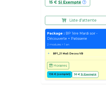
15 €
Si Exempté
Liste d'attente
Package :
BP 1ère Mardi soir -
Découverte + Patisserie
2 modules = 1 an
BP1_21 MaS Decou VB
Horaires
136 € (complet)
30 €
Si Exempté