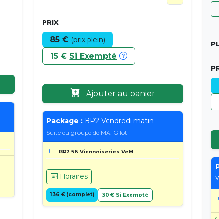
PRIX
85 €
(prix plein)
P
15 €
Si Exempté
PR
Ajouter au panier
Package :
BP2 Vendredi matin
Suite du groupe de MA. Gilot
BP2 56 Viennoiseries VeM
P
Horaires
v
136 € (complet)
30 €
Si Exempté