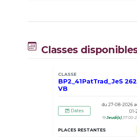
Classes disponible
CLASSE
BP2_41PatTrad_JeS 262
VB
du 27-08-2026 a
Dates
01-
19
Jeudi(s)
(17:00-2
PLACES RESTANTES