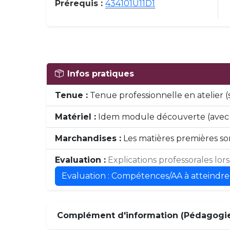
Prérequis :
434101U11D1
Infos pratiques
Tenue :
Tenue professionnelle en atelier
Matériel :
Idem module découverte (avec p
Marchandises :
Les matières premières son
Evaluation :
Explications professorales lor
Evaluation : Compétences/AA à atteindre
Complément d'information (Pédagogie,