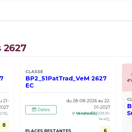
s 2627
CLASSE
7
BP2_51PatTrad_VeM 2627
d'
EC
C
u 21-
du 28-08-2026 au 22-
B
2027
01-2027
Dates
S
2:15)_
18
Vendredi(s)
(09:30-
14:45)_
8
6
PLACES RESTANTES