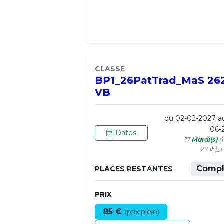
CLASSE
BP1_26PatTrad_MaS 26
VB
du 02-02-2027 a
06-
Dates
17
Mardi(s)
(
22:15)_
Compl
PLACES RESTANTES
PRIX
85 €
(prix plein)