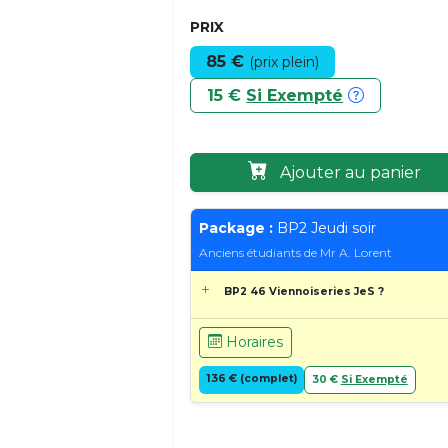
PRIX
85 €
(prix plein)
15 €
Si Exempté
Ajouter au panier
Package :
BP2 Jeudi soir
Anciens étudiants de Mr A. Lorent
BP2 46 Viennoiseries JeS ?
Horaires
136 € (complet)
30 €
Si Exempté