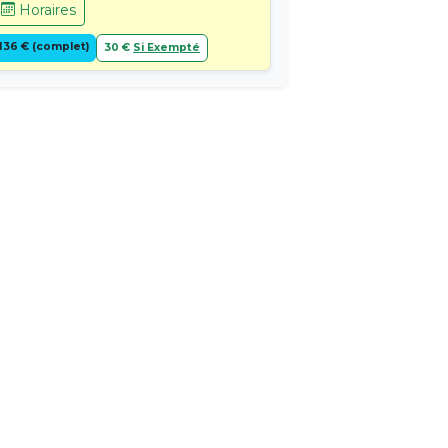
Horaires
136 € (complet)
30 €
Si Exempté