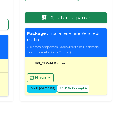
Ajouter au panier
Package :
Boulanerie 1ère Vendredi
matin
2 classes proposées : découverte et Pâtisserie
Traditionnelle(à confirmer)
BP1_51 VeM Decou
Horaires
136 € (complet)
30 €
Si Exempté