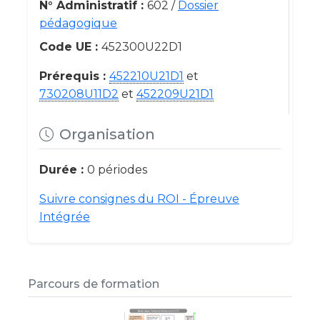
N° Administratif :
602 /
Dossier
pédagogique
Code UE :
452300U22D1
Prérequis :
452210U21D1
et
730208U11D2
et
452209U21D1
Organisation
Durée :
0 périodes
Suivre consignes du ROI - Épreuve
Intégrée
Parcours de formation