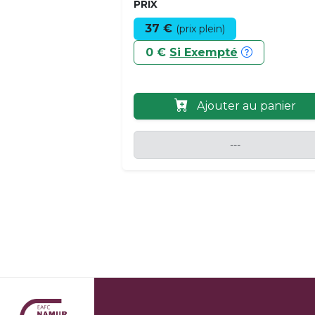
PRIX
37 €
(prix plein)
0 €
Si Exempté
Ajouter au panier
---