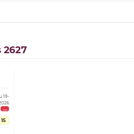
s 2627
u 19-
-2026
___
15