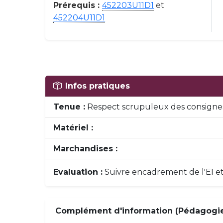
Prérequis :
452203U11D1
et
452204U11D1
Infos pratiques
Tenue :
Respect scrupuleux des consignes
Matériel :
Marchandises :
Evaluation :
Suivre encadrement de l'EI e
Complément d'information (Pédagogie,