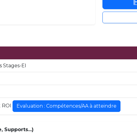
 Stages-EI
t ROI
Evaluation : Compétences/AA à atteindre
 Supports...)