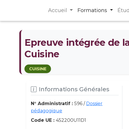
Accueil
Formations
Étu
Epreuve intégrée de l
Cuisine
CUISINE
Informations Générales
N° Administratif :
596 /
Dossier
pédagogique
Code UE :
452200U11D1