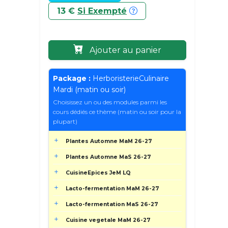
13 €
Si Exempté
Ajouter au panier
Package :
HerboristerieCulinaire
Mardi (matin ou soir)
Choisissez un ou des modules parmi les
cours dédiés ce thème (matin ou soir pour la
plupart)
Plantes Automne MaM 26-27
Plantes Automne MaS 26-27
CuisineEpices JeM LQ
Lacto-fermentation MaM 26-27
Lacto-fermentation MaS 26-27
Cuisine vegetale MaM 26-27