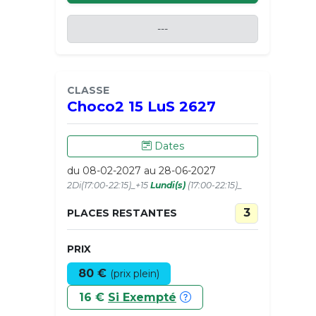
---
CLASSE
Choco2 15 LuS 2627
Dates
du 08-02-2027 au 28-06-2027
2Di(17:00-22:15)_+15
Lundi(s)
(17:00-22:15)_
3
PLACES RESTANTES
PRIX
80 €
(prix plein)
16 €
Si Exempté