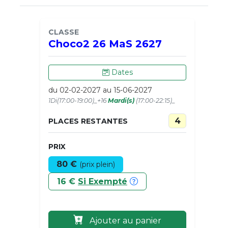
CLASSE
Choco2 26 MaS 2627
Dates
du 02-02-2027 au 15-06-2027
1Di(17:00-19:00)_+16
Mardi(s)
(17:00-22:15)_
4
PLACES RESTANTES
PRIX
80 €
(prix plein)
16 €
Si Exempté
Ajouter au panier