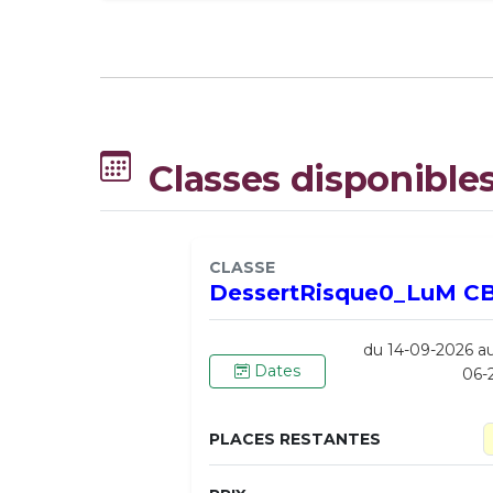
Classes disponible
CLASSE
DessertRisque0_LuM C
du 14-09-2026 a
Dates
06-
PLACES RESTANTES