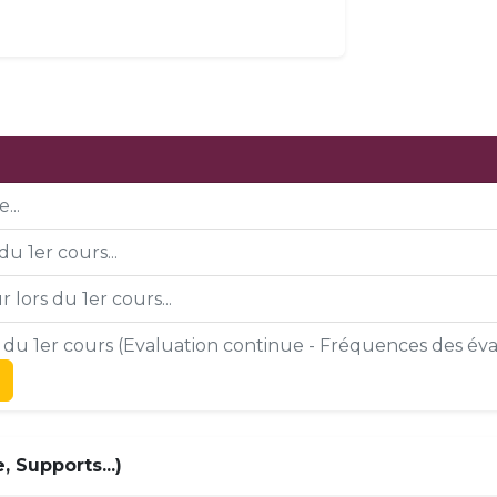
...
du 1er cours...
 lors du 1er cours...
s du 1er cours (Evaluation continue - Fréquences des éval
 Supports...)