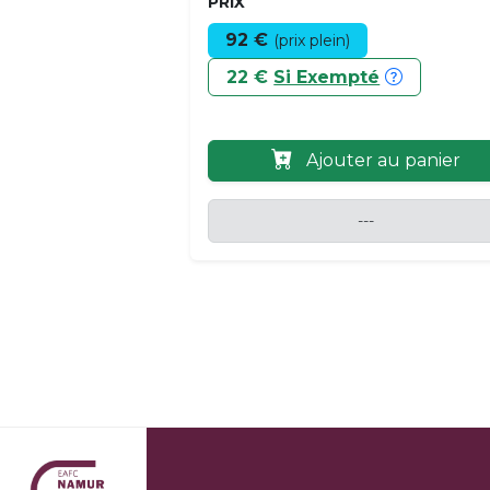
PRIX
92 €
(prix plein)
22 €
Si Exempté
Ajouter au panier
---