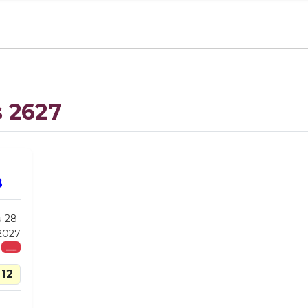
s 2627
B
u 28-
2027
___
12