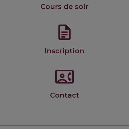
Cours de soir
Inscription
BBBC1_21MaS_CuisineFamille
Barbecues, Batchcooking, Brunch, Croquettes
Contact
RC1D 1245 Commis 4jours$
Découverte de la cuisine.