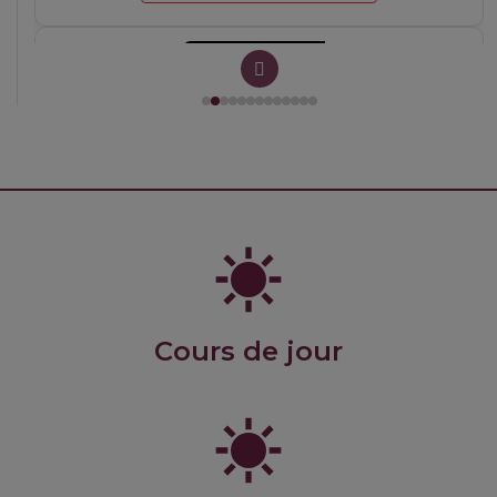
BP_21 GlacesBiscuits MaM 2627
Cours de jour
Cocktails1 2627 MaS