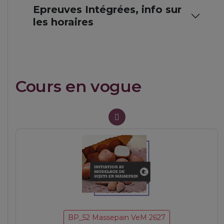
Epreuves Intégrées, info sur
les horaires
Cours en vogue
BP_27 Tarterie MaM 2627
Tartes et garnitures
BP_52 Massepain VeM 2627