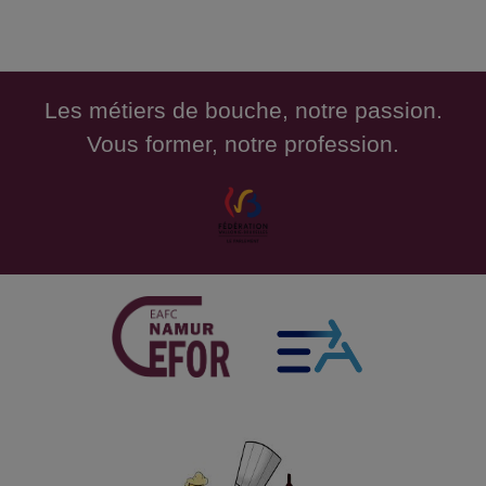
Les métiers de bouche, notre passion.
Vous former, notre profession.
Mocktails SansA MaS
R�alisation de cocktail sans alcool
NutritionBE_21Ini MaM 2627