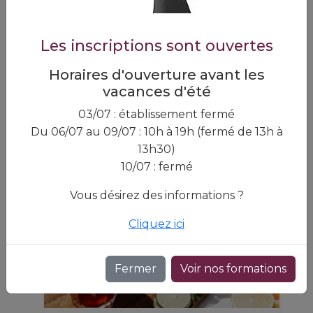
Fromager
Devenez artisan du goût :
formez‑vous au métier de
Les inscriptions sont ouvertes
fromager‑affineur !
Horaires d'ouverture avant les
vacances d'été
En savoir plus
03/07 : établissement fermé
Du 06/07 au 09/07 : 10h à 19h (fermé de 13h à
13h30)
10/07 : fermé
Vous désirez des informations ?
Cliquez ici
Fermer
Voir nos formations