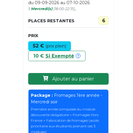
du 09-09-2026 au 07-10-2026
5
Mercredi(s)
(18:00-22:15)_
6
PLACES RESTANTES
PRIX
52 €
(prix plein)
10 €
Si Exempté
Ajouter au panier
Package :
Fromages 1ère année -
Mercredi soir
Première année composée du module
découverte obligatoire + Fromages Hors
France + Fabrication de fromages (accès
prioritaire aux étudiants prenant ces 3
modules)