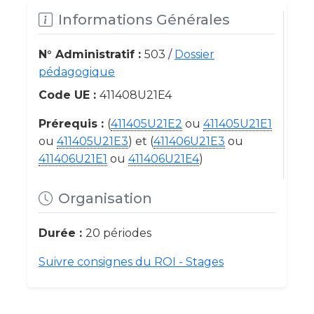
Informations Générales
N° Administratif :
503 /
Dossier
pédagogique
Code UE :
411408U21E4
Prérequis :
(
411405U21E2
ou
411405U21E1
ou
411405U21E3
) et (
411406U21E3
ou
411406U21E1
ou
411406U21E4
)
Organisation
Durée :
20 périodes
Suivre consignes du ROI - Stages