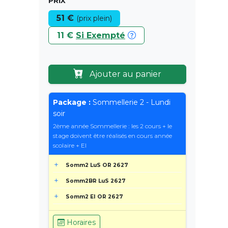
PRIX
51 €
(prix plein)
11 €
Si Exempté
Ajouter au panier
Package :
Sommellerie 2 - Lundi
soir
2ème année Sommellerie : les 2 cours + le
stage doivent être réalisés en cours année
scolaire + EI
Somm2 LuS OR 2627
Somm2BR LuS 2627
Somm2 EI OR 2627
Horaires