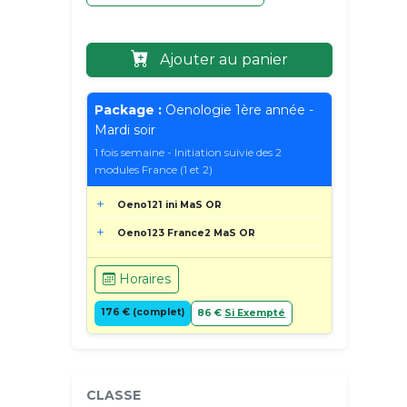
Ajouter au panier
Package :
Oenologie 1ère année -
Mardi soir
1 fois semaine - Initiation suivie des 2
modules France (1 et 2)
Oeno121 ini MaS OR
Oeno123 France2 MaS OR
Horaires
176 € (complet)
86 €
Si Exempté
CLASSE