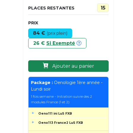
15
PLACES RESTANTES
PRIX
84 €
(prix plein)
26 €
Si Exempté
Ajouter au panier
Package :
Oenologie 1ère année -
Lundi soir
1 fois semaine - Initiation suivie des 2
modules France (1 et 2)
Oeno111 ini LuS FXB
Oeno113 France2 LuS FXB