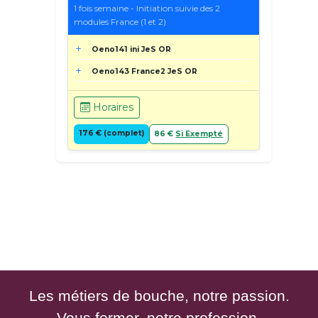
1 fois semaine - Initiation suivie des 2
modules France (1 et 2)
Oeno141 ini JeS OR
Oeno143 France2 JeS OR
Horaires
176 € (complet)
86 €
Si Exempté
Les métiers de bouche, notre passion.
Vous former, notre profession.