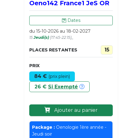
Oeno142 France1 JeS OR
Dates
du 15-10-2026 au 18-02-2027
15
Jeudi(s)
(17:45-22:15)_
15
PLACES RESTANTES
PRIX
84 €
(prix plein)
26 €
Si Exempté
Ajouter au panier
Package :
Oenologie 1ère année -
Jeudi soir