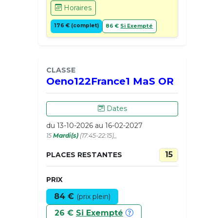
Horaires
176 € (complet)
86 €
Si Exempté
CLASSE
Oeno122France1 MaS OR
Dates
du 13-10-2026 au 16-02-2027
15
Mardi(s)
(17:45-22:15)_
15
PLACES RESTANTES
PRIX
84 €
(prix plein)
26 €
Si Exempté