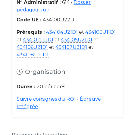
N° Administratif :
614 /
Dossier
pédagogique
Code UE :
434100U22D1
Prérequis :
434104U21D1
et
434103U11D1
et
434102U11D1
et
434105U21D1
et
434106U21D1
et
434107U21D1
et
434108U21D1
Organisation
Durée :
20 périodes
Suivre consignes du ROI - Épreuve
Intégrée
Parcours de formation