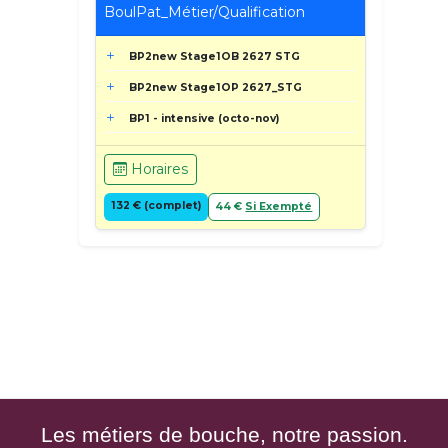
BoulPat_Métier/Qualification
BP2new Stage1OB 2627 STG
BP2new Stage1OP 2627_STG
BP1 - intensive (octo-nov)
Horaires
132 € (complet)
44 €
Si Exempté
Les métiers de bouche, notre passion.