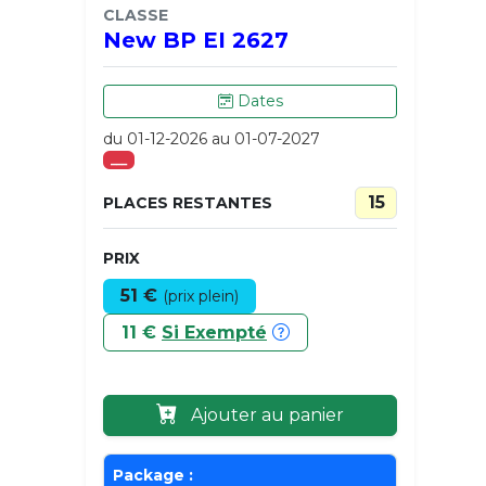
CLASSE
New BP EI 2627
Dates
du 01-12-2026 au 01-07-2027
___
15
PLACES RESTANTES
PRIX
51 €
(prix plein)
11 €
Si Exempté
Ajouter au panier
Package :