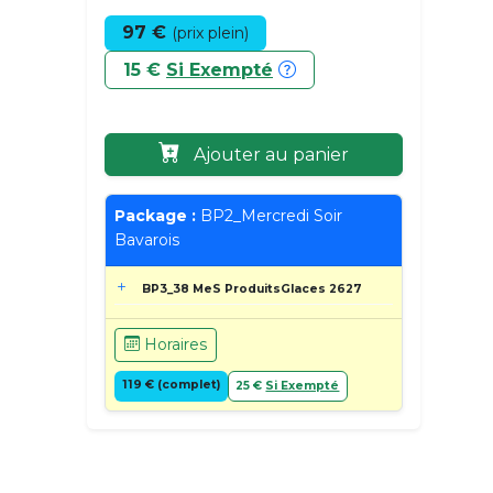
97 €
(prix plein)
15 €
Si Exempté
Ajouter au panier
Package :
BP2_Mercredi Soir
Bavarois
BP3_38 MeS ProduitsGlaces 2627
Horaires
119 € (complet)
25 €
Si Exempté