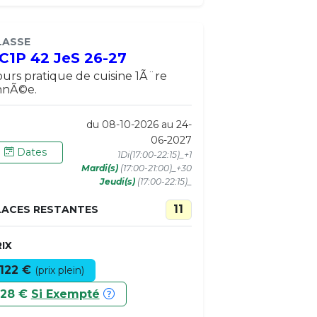
LASSE
C1P 42 JeS 26-27
urs pratique de cuisine 1Ã¨re
nnÃ©e.
du 08-10-2026 au 24-
06-2027
Dates
1Di(17:00-22:15)_+1
Mardi(s)
(17:00-21:00)_+30
Jeudi(s)
(17:00-22:15)_
11
LACES RESTANTES
IX
122 €
(prix plein)
28 €
Si Exempté