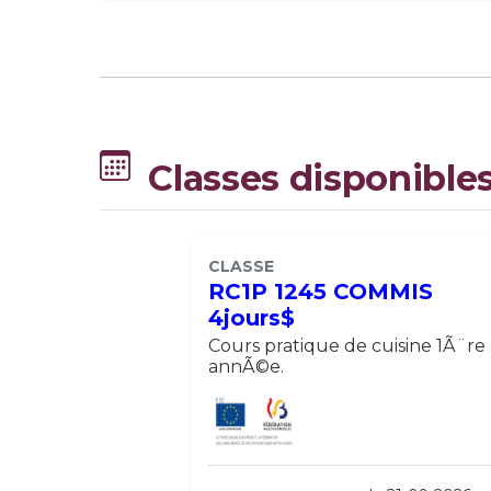
Classes disponible
CLASSE
RC1P 1245 COMMIS
4jours$
Cours pratique de cuisine 1Ã¨re
annÃ©e.