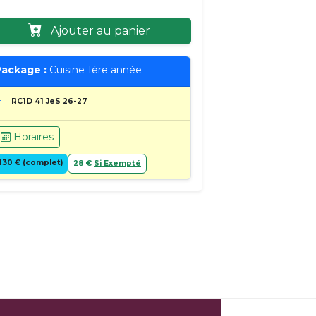
Ajouter au panier
ackage :
Cuisine 1ère année
RC1D 41 JeS 26-27
Horaires
130 € (complet)
28 €
Si Exempté