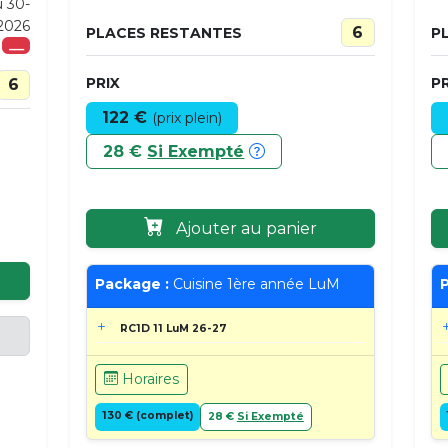
u 30-
-2026
6
PLACES RESTANTES
P
___
PRIX
PR
6
122 €
(prix plein)
28 €
Si Exempté
Ajouter au panier
Package :
Cuisine 1ère année LuM
P
RC1D 11 LuM 26-27
Horaires
130 € (complet)
28 €
Si Exempté