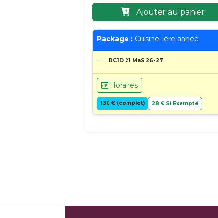
Ajouter au panier
Package :
Cuisine 1ère année
RC1D 21 MaS 26-27
Horaires
130 € (complet)
28 €
Si Exempté