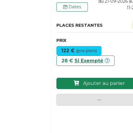
du 21-09-2026 a
Dates
11
PLACES RESTANTES
PRIX
122 €
(prix plein)
28 €
Si Exempté
Ajouter au panier
---