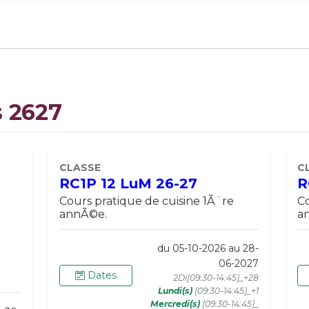
s 2627
CLASSE
C
RC1P 12 LuM 26-27
R
Cours pratique de cuisine 1Ã¨re
Co
annÃ©e.
a
du 05-10-2026 au 28-
06-2027
Dates
2Di(09:30-14:45)_+28
Lundi(s)
(09:30-14:45)_+1
Mercredi(s)
(09:30-14:45)_