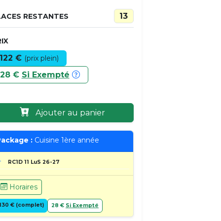
13
LACES RESTANTES
IX
122 €
(prix plein)
28 €
Si Exempté
Ajouter au panier
ackage :
Cuisine 1ère année
RC1D 11 LuS 26-27
Horaires
130 € (complet)
28 €
Si Exempté