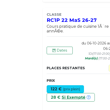
CLASSE
RC1P 22 MaS 26-27
Cours pratique de cuisine 1Ã¨re
annÃ©e.
du 06-10-2026 a
06-
Dates
1Di(17:00-21:0
Mardi(s)
(17:00-2
PLACES RESTANTES
PRIX
122 €
(prix plein)
28 €
Si Exempté