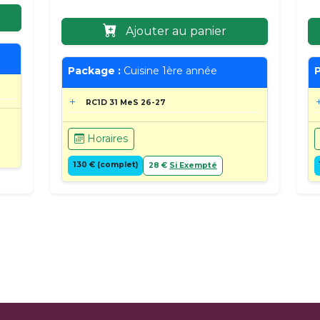
Ajouter au panier
Package :
Cuisine 1ère année
P
RC1D 31 MeS 26-27
Horaires
130 € (complet)
28 €
Si Exempté