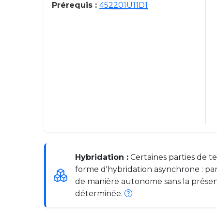
Prérequis :
452201U11D1
Hybridation :
Certaines parties de t
forme d'hybridation asynchrone : par
de manière autonome sans la prése
déterminée.