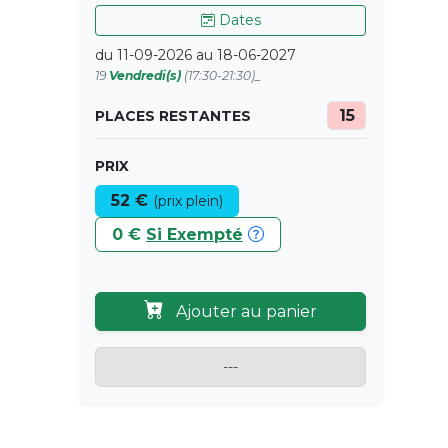
Dates
du 11-09-2026 au 18-06-2027
19
Vendredi(s)
(17:30-21:30)_
15
PLACES RESTANTES
PRIX
52 €
(prix plein)
0 €
Si Exempté
Ajouter au panier
---