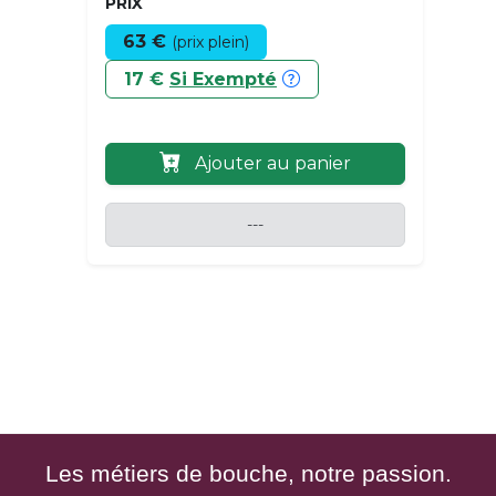
PRIX
63 €
(prix plein)
17 €
Si Exempté
Ajouter au panier
---
Les métiers de bouche, notre passion.