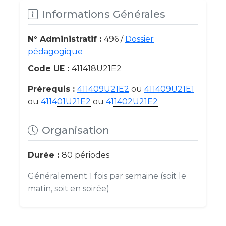
Informations Générales
N° Administratif :
496 /
Dossier
pédagogique
Code UE :
411418U21E2
Prérequis :
411409U21E2
ou
411409U21E1
ou
411401U21E2
ou
411402U21E2
Organisation
Durée :
80 périodes
Généralement 1 fois par semaine (soit le
matin, soit en soirée)