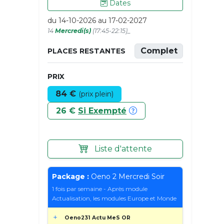
Dates
du 14-10-2026 au 17-02-2027
14
Mercredi(s)
(17:45-22:15)_
Complet
PLACES RESTANTES
PRIX
84 €
(prix plein)
26 €
Si Exempté
Liste d'attente
Package :
Oeno 2 Mercredi Soir
1 fois par semaine - Après module
Actualisation, les modules Europe et Monde
Oeno231 Actu MeS OR