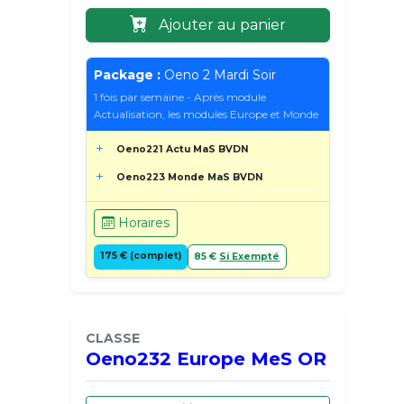
Ajouter au panier
Package :
Oeno 2 Mardi Soir
1 fois par semaine - Après module
Actualisation, les modules Europe et Monde
Oeno221 Actu MaS BVDN
Oeno223 Monde MaS BVDN
Horaires
175 € (complet)
85 €
Si Exempté
CLASSE
Oeno232 Europe MeS OR