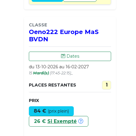
CLASSE
Oeno222 Europe MaS
BVDN
Dates
du 13-10-2026 au 16-02-2027
15
Mardi(s)
(17:45-22:15)_
1
PLACES RESTANTES
PRIX
84 €
(prix plein)
26 €
Si Exempté