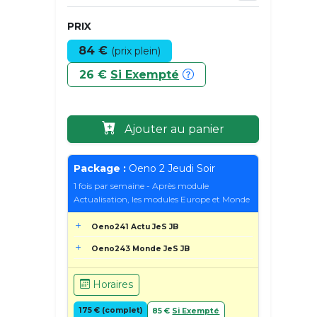
PRIX
84 €
(prix plein)
26 €
Si Exempté
Ajouter au panier
Package :
Oeno 2 Jeudi Soir
1 fois par semaine - Après module
Actualisation, les modules Europe et Monde
Oeno241 Actu JeS JB
Oeno243 Monde JeS JB
Horaires
175 € (complet)
85 €
Si Exempté