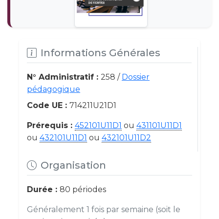
Informations Générales
N° Administratif :
258 /
Dossier
pédagogique
Code UE :
714211U21D1
Prérequis :
452101U11D1
ou
431101U11D1
ou
432101U11D1
ou
432101U11D2
Organisation
Durée :
80 périodes
Généralement 1 fois par semaine (soit le