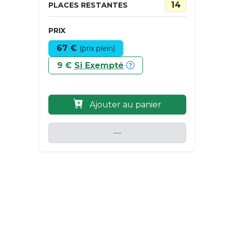
14
PLACES RESTANTES
PRIX
67 €
(prix plein)
9 €
Si Exempté
Ajouter au panier
---