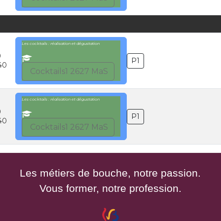
Les cocktails : réalisation et dégustation
0
P1
40
Cocktails1 2627 MaS
Les cocktails : réalisation et dégustation
0
P1
40
Cocktails1 2627 MaS
Les métiers de bouche, notre passion.
Vous former, notre profession.