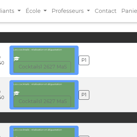
diants
École
Professeurs
Contact
Panie
Les cocktails : réalisation et dégustation
0
P1
40
Cocktails1 2627 MaS
Les cocktails : réalisation et dégustation
0
P1
40
Cocktails1 2627 MaS
Les cocktails : réalisation et dégustation