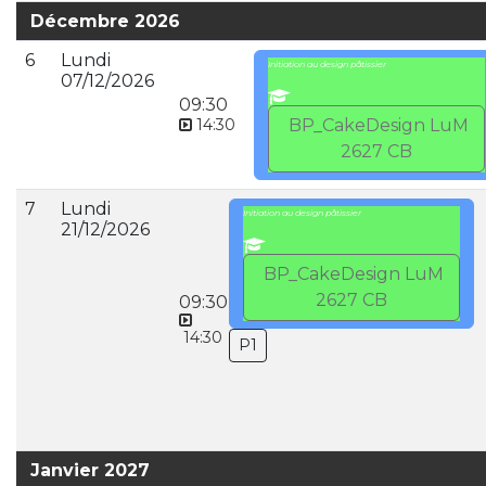
Décembre 2026
6
Lundi
Initiation au design pâtissier
07/12/2026
09:30
14:30
BP_CakeDesign LuM
2627 CB
7
Lundi
Initiation au design pâtissier
21/12/2026
BP_CakeDesign LuM
2627 CB
09:30
14:30
P1
Janvier 2027