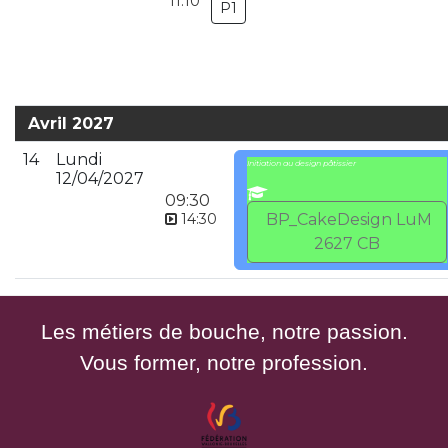
11:10
P1
Avril 2027
14
Lundi
Initiation au design pâtissier
12/04/2027
09:30
14:30
BP_CakeDesign LuM
2627 CB
Les métiers de bouche, notre passion.
Vous former, notre profession.