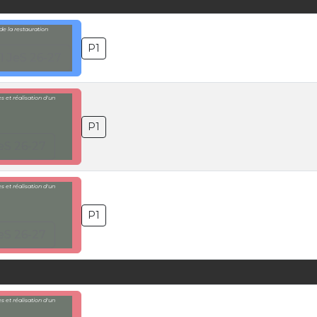
e la restauration
P1
1 JeS 26-27
 et réalisation d'un
P1
eS 26-27
 et réalisation d'un
P1
eS 26-27
 et réalisation d'un