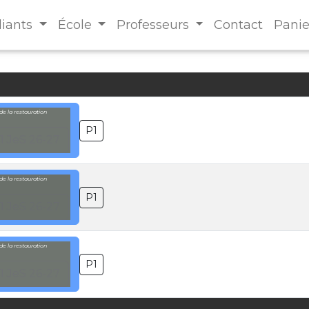
diants
École
Professeurs
Contact
Panie
e la restauration
P1
1 JeS 26-27
e la restauration
P1
1 JeS 26-27
e la restauration
P1
1 JeS 26-27