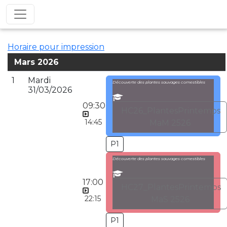
Horaire pour impression
Mars 2026
1
Mardi
Découverte des plantes sauvages comestibles
31/03/2026
09:30
HC26_PlantesPrintemps
14:45
MaM 2526
P1
Découverte des plantes sauvages comestibles
17:00
HC27_PlantesPrintemps
22:15
MaS 2526
P1