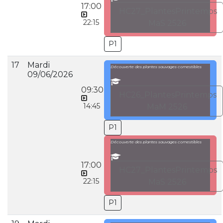
17:00
HC27_PlantesPrintemps
22:15
MaS 2526
P1
17
Mardi
Découverte des plantes sauvages comestibles
09/06/2026
09:30
HC26_PlantesPrintemps
14:45
MaM 2526
P1
Découverte des plantes sauvages comestibles
17:00
HC27_PlantesPrintemps
22:15
MaS 2526
P1