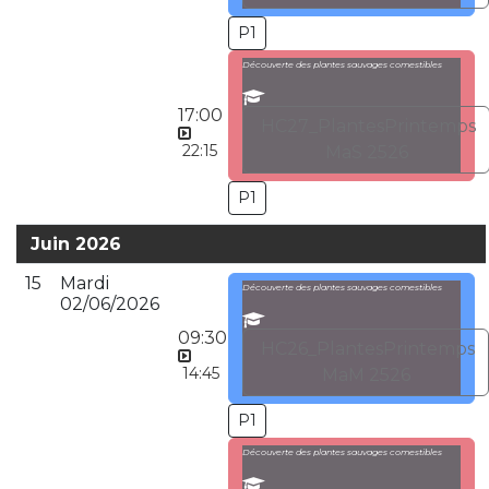
P1
Découverte des plantes sauvages comestibles
17:00
HC27_PlantesPrintemps
22:15
MaS 2526
P1
Juin 2026
15
Mardi
Découverte des plantes sauvages comestibles
02/06/2026
09:30
HC26_PlantesPrintemps
14:45
MaM 2526
P1
Découverte des plantes sauvages comestibles