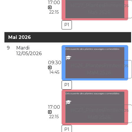
17:00
HC27_PlantesPrintemps
22:15
MaS 2526
P1
Mai 2026
9
Mardi
Découverte des plantes sauvages comestibles
12/05/2026
09:30
HC26_PlantesPrintemps
14:45
MaM 2526
P1
Découverte des plantes sauvages comestibles
17:00
HC27_PlantesPrintemps
22:15
MaS 2526
P1