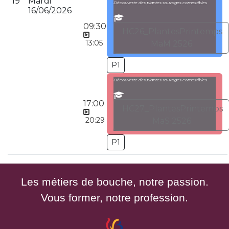
19
Mardi
Découverte des plantes sauvages comestibles
16/06/2026
09:30
HC26_PlantesPrintemps
13:05
MaM 2526
P1
Découverte des plantes sauvages comestibles
17:00
HC27_PlantesPrintemps
20:29
MaS 2526
P1
Les métiers de bouche, notre passion.
Vous former, notre profession.