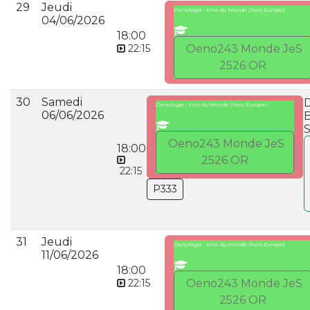
29
Jeudi
Oenologie : Vins du Monde (hors Europe)
04/06/2026
18:00
22:15
Oeno243 Monde JeS
2526 OR
30
Samedi
Oenologie : Vins du Monde (hors Europe)
06/06/2026
S
Oeno243 Monde JeS
18:00
2526 OR
22:15
P333
31
Jeudi
Oenologie : Vins du Monde (hors Europe)
11/06/2026
18:00
22:15
Oeno243 Monde JeS
2526 OR