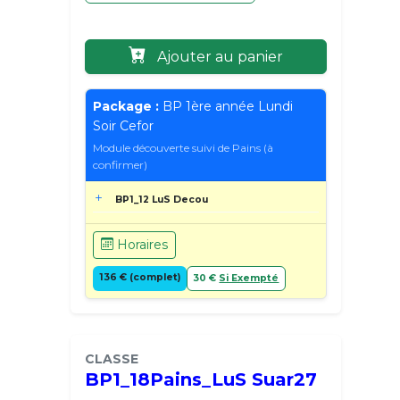
Ajouter au panier
Package :
BP 1ère année Lundi
Soir Cefor
Module découverte suivi de Pains (à
confirmer)
BP1_12 LuS Decou
Horaires
136 € (complet)
30 €
Si Exempté
CLASSE
BP1_18Pains_LuS Suar27