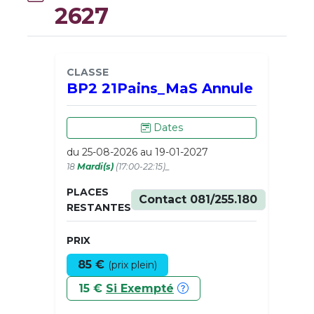
2627
CLASSE
BP2 21Pains_MaS Annule
Dates
du 25-08-2026 au 19-01-2027
18
Mardi(s)
(17:00-22:15)_
PLACES
Contact 081/255.180
RESTANTES
PRIX
85 €
(prix plein)
15 €
Si Exempté