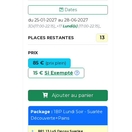
Dates
du 25-01-2027 au 28-06-2027
3Di(17:00-22:15)_+17
Lundi(s)
(17:00-22:15)_
13
PLACES RESTANTES
PRIX
85 €
(prix plein)
15 €
Si Exempté
Ajouter au panier
Package :
1BP Lundi Soir - Suarlée
Découverte+Pains
BP1_13 LuS Decou Suarlee