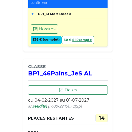
confirmer)
BP1_31 MeM Decou
Horaires
136 € (complet)
30 €
Si Exempté
CLASSE
BP1_46Pains_JeS AL
Dates
du 04-02-2027 au 01-07-2027
18
Jeudi(s)
(17:00-22:15)_+2(Sp)
14
PLACES RESTANTES