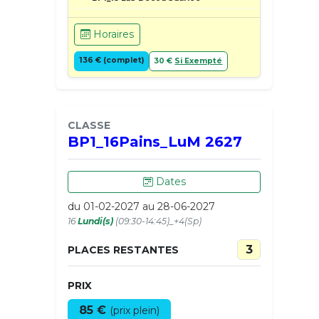
Horaires
136 € (complet)
30 €
Si Exempté
CLASSE
BP1_16Pains_LuM 2627
Dates
du 01-02-2027 au 28-06-2027
16
Lundi(s)
(09:30-14:45)_+4(Sp)
3
PLACES RESTANTES
PRIX
85 €
(prix plein)