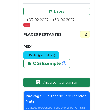
Dates
du 03-02-2027 au 30-06-2027
___
12
PLACES RESTANTES
PRIX
85 €
(prix plein)
15 €
Si Exempté
Ajouter au panier
Package :
Boulanerie 1ère Mercredi
Matin
2 classes proposées : découverte et Pains (à