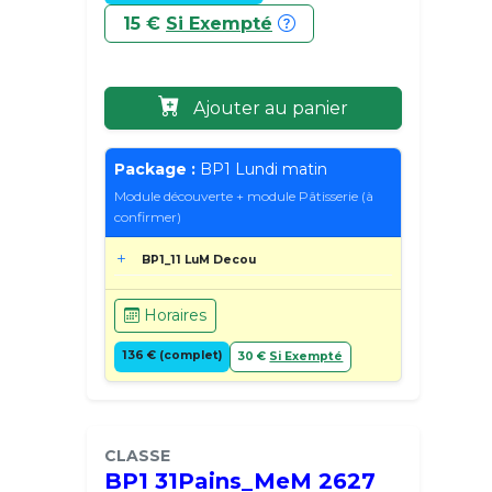
15 €
Si Exempté
Ajouter au panier
Package :
BP1 Lundi matin
Module découverte + module Pâtisserie (à
confirmer)
BP1_11 LuM Decou
Horaires
136 € (complet)
30 €
Si Exempté
CLASSE
BP1 31Pains_MeM 2627