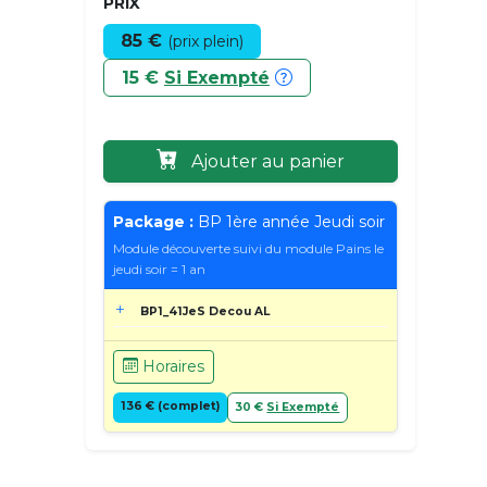
PRIX
85 €
(prix plein)
15 €
Si Exempté
Ajouter au panier
Package :
BP 1ère année Jeudi soir
Module découverte suivi du module Pains le
jeudi soir = 1 an
BP1_41JeS Decou AL
Horaires
136 € (complet)
30 €
Si Exempté