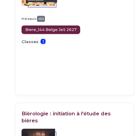
Prérequis:
469
Biere_144 Belge JeS 2627
Classes :
1
Bièrologie : initiation à l'étude des
bières