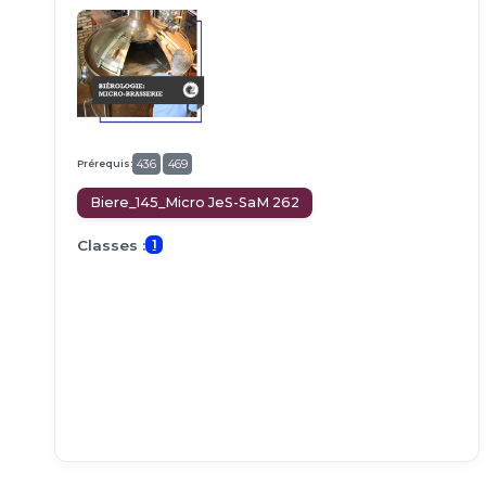
Prérequis:
436
469
Biere_145_Micro JeS-SaM 262
Classes :
1