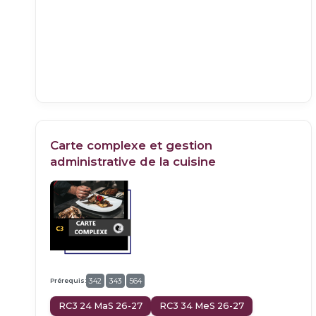
Carte complexe et gestion
administrative de la cuisine
Prérequis:
342
343
564
RC3 24 MaS 26-27
RC3 34 MeS 26-27