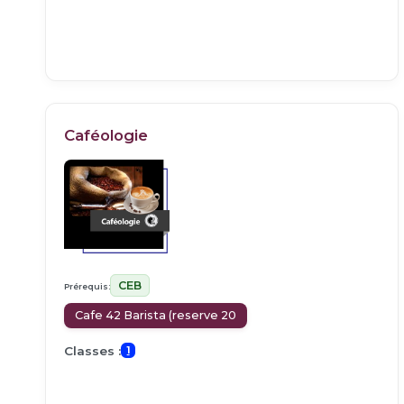
Caféologie
CEB
Prérequis:
Cafe 42 Barista (reserve 20
Classes :
1