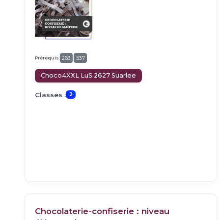
Prérequis:
263
537
Choco4XXL LuS 2627 Suarlee
Classes :
2
Chocolaterie-confiserie : niveau