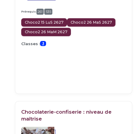
Prérequis:
261
535
Choco2 15 LuS 2627
Choco2 26 MaS 2627
Choco2 26 MaM 2627
Classes :
3
Chocolaterie-confiserie : niveau de
maîtrise