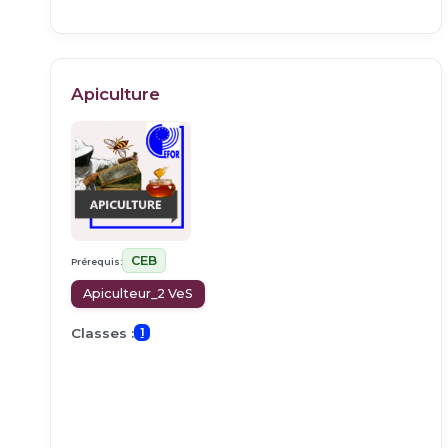
Apiculture
CEB
Prérequis:
Apiculteur_2 VeS
Classes :
1