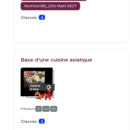
NutritionBE_21Ini MaM 2627
Classes :
4
Base d'une cuisine asiatique
Prérequis:
131
341
561
Classes :
3