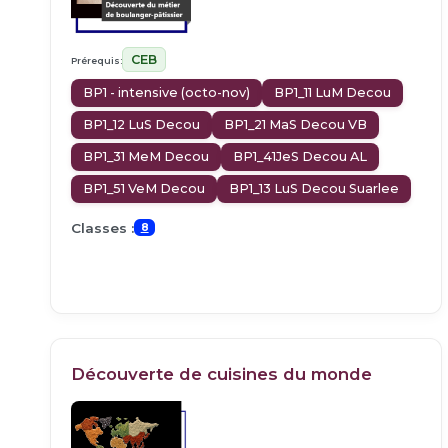
CEB
Prérequis:
BP1 - intensive (octo-nov)
BP1_11 LuM Decou
BP1_12 LuS Decou
BP1_21 MaS Decou VB
BP1_31 MeM Decou
BP1_41JeS Decou AL
BP1_51 VeM Decou
BP1_13 LuS Decou Suarlee
Classes :
8
Découverte de cuisines du monde