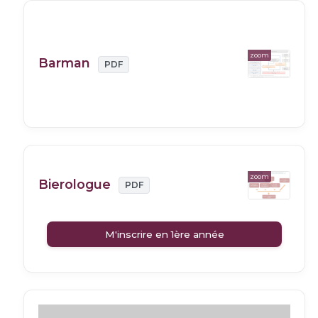
zoom
Barman
PDF
zoom
Bierologue
PDF
M'inscrire en 1ère année