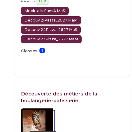
CEB
Prérequis:
Mocktails SansA MaS
Decouv 21Pasta_2627 MaM
Decouv 24Pizza_2627 MaS
Decouv 23Pizza_2627 MaM
Classes :
5
Découverte des métiers de la
boulangerie-pâtisserie