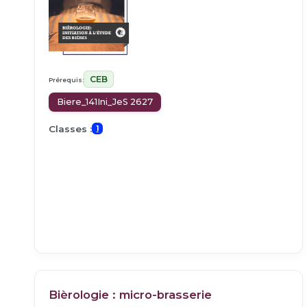
CEB
Prérequis:
Biere_141Ini_JeS 2627
Classes :
1
Bièrologie : micro-brasserie