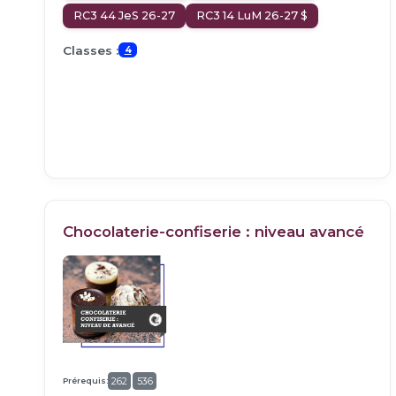
RC3 44 JeS 26-27
RC3 14 LuM 26-27 $
Classes :
4
Chocolaterie-confiserie : niveau avancé
Prérequis:
262
536