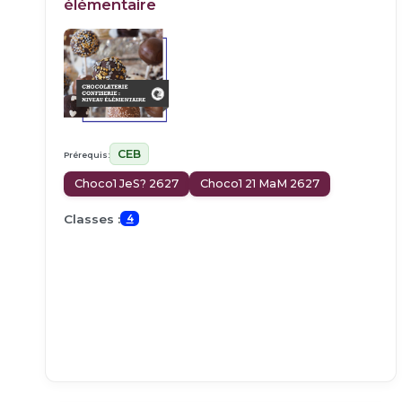
élémentaire
CEB
Prérequis:
Choco1 JeS? 2627
Choco1 21 MaM 2627
Classes :
4