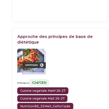
Approche des principes de base de
diététique
C2d/CESI
Prérequis:
Cuisine vegetale MaM 26-27
Cuisine vegetale MaS 26-27
NutritionBE_32MeS_CeforCade