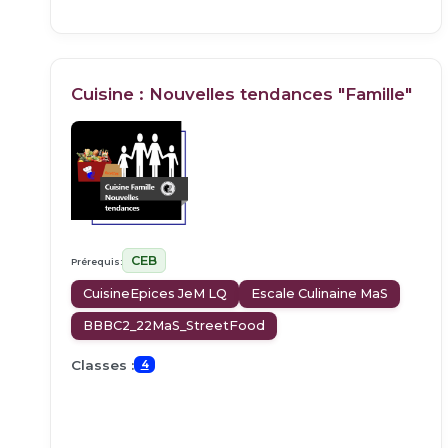
Cuisine : Nouvelles tendances "Famille"
CEB
Prérequis:
CuisineEpices JeM LQ
Escale Culinaine MaS
BBBC2_22MaS_StreetFood
Classes :
4