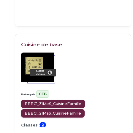
Cuisine de base
CEB
Prérequis:
BBBC1_31MeS_CuisineFamille
BBBC1_21MaS_CuisineFamille
Classes :
2