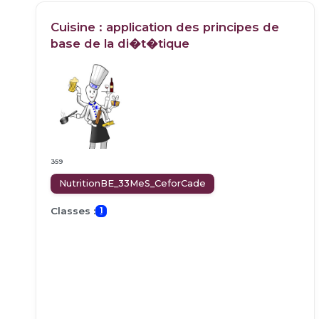
Cuisine : application des principes de
base de la di�t�tique
359
NutritionBE_33MeS_CeforCade
Classes :
1