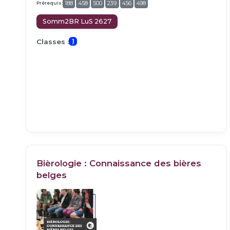
Prérequis:
188
458
500
239
456
498
Somm2BR LuS 2627
Classes :
1
Bièrologie : Connaissance des bières
belges