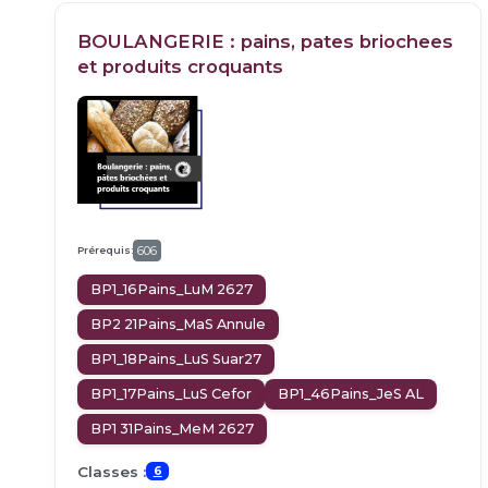
BOULANGERIE : pains, pates briochees
et produits croquants
Prérequis:
606
BP1_16Pains_LuM 2627
BP2 21Pains_MaS Annule
BP1_18Pains_LuS Suar27
BP1_17Pains_LuS Cefor
BP1_46Pains_JeS AL
BP1 31Pains_MeM 2627
Classes :
6