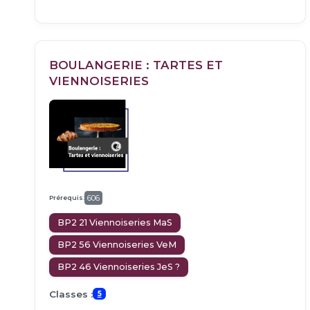
BOULANGERIE : TARTES ET
VIENNOISERIES
Prérequis:
606
BP2 21 Viennoiseries MaS
BP2 56 Viennoiseries VeM
BP2 46 Viennoiseries JeS ?
Classes :
5