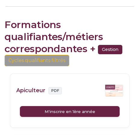
Formations
qualifiantes/métiers
correspondantes +
Gestion
Cycles qualifiants filtrés
zoom
Apiculteur
PDF
M'inscrire en 1ère année